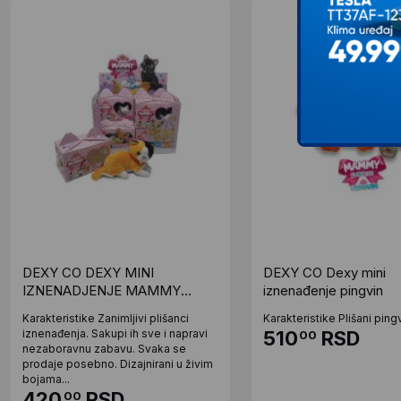
DEXY CO DEXY MINI
DEXY CO Dexy mini
IZNENADJENJE MAMMY
iznenađenje pingvin
SURPRISE MACKE
Karakteristike Zanimljivi plišanci
Karakteristike Plišani pingv
iznenađenja. Sakupi ih sve i napravi
510
RSD
00
nezaboravnu zabavu. Svaka se
prodaje posebno. Dizajnirani u živim
bojama...
420
RSD
00