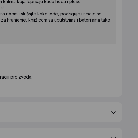
 krilima koja lepršaju kada hoda i pleše.
m!
sa ribom i slušajte kako jede, podriguje i smeje se.
za hranjenje, knjižicom sa uputstvima i baterijama tako
aciji proizvoda.