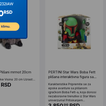
Plišani mrmot 20cm
PERTINI Star Wars Boba Fett
plišana interaktivna figura sa
ike Visina: 20 cm Uzrast:...
dodacima
RSD
Karakteristike Pripremite se za
epske avanture sa plišanom
igračkom Boba Fett-a, koja donosi
nezaboravne trenutke iz Star Wars
univerzuma! Pritiskanjem...
3.850
RSD
00