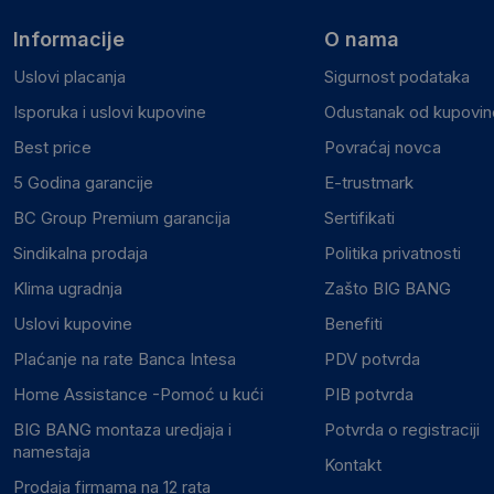
Informacije
O nama
Uslovi placanja
Sigurnost podataka
Isporuka i uslovi kupovine
Odustanak od kupovine
Best price
Povraćaj novca
5 Godina garancije
E-trustmark
BC Group Premium garancija
Sertifikati
Sindikalna prodaja
Politika privatnosti
Klima ugradnja
Zašto BIG BANG
Uslovi kupovine
Benefiti
Plaćanje na rate Banca Intesa
PDV potvrda
Home Assistance -Pomoć u kući
PIB potvrda
BIG BANG montaza uredjaja i
Potvrda o registraciji
namestaja
Kontakt
Prodaja firmama na 12 rata