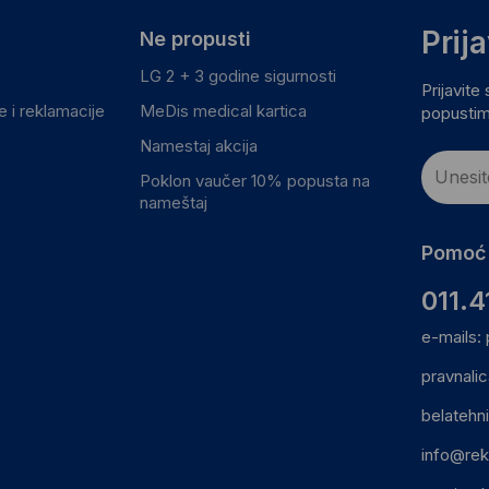
Prij
Ne propusti
LG 2 + 3 godine sigurnosti
Prijavite
 i reklamacije
MeDis medical kartica
popustim
Namestaj akcija
Poklon vaučer 10% popusta na
nameštaj
Pomoć 
011.4
e-mails:
pravnali
belatehn
info@rek