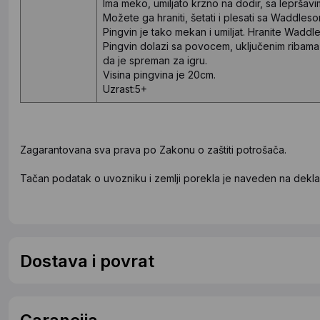
Ima meko, umiljato krzno na dodir, sa lepršavim
Možete ga hraniti, šetati i plesati sa Waddleso
Pingvin je tako mekan i umiljat. Hranite Waddle
Pingvin dolazi sa povocem, uključenim ribama 
da je spreman za igru.
Visina pingvina je 20cm.
Uzrast:5+
Zagarantovana sva prava po Zakonu o zaštiti potrošača.
Tačan podatak o uvozniku i zemlji porekla je naveden na deklar
Dostava i povrat