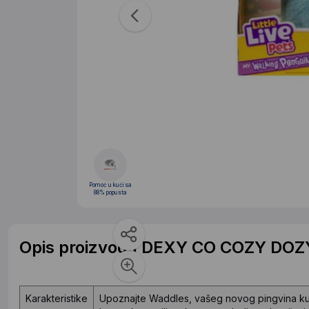
Pomoć u kući sa
88% popusta
Opis proizvoda DEXY CO COZY DOZ
Karakteristike
Upoznajte Waddles, vašeg novog pingvina kućn