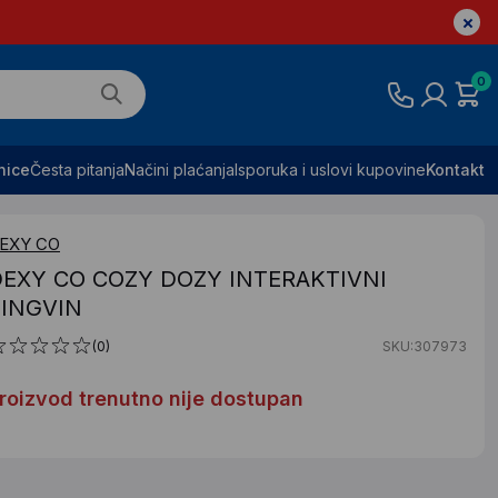
0
nice
Česta pitanja
Načini plaćanja
Isporuka i uslovi kupovine
Kontakt
EXY CO
EXY CO COZY DOZY INTERAKTIVNI
PINGVIN
(0)
SKU:307973
roizvod trenutno nije dostupan