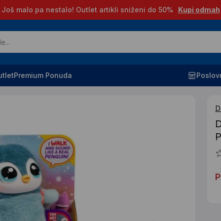
Još malo pa nestalo! Outlet artikli sniženi do 50%
Kupi odmah
tlet
Premium Ponuda
Poslov
D
D
P