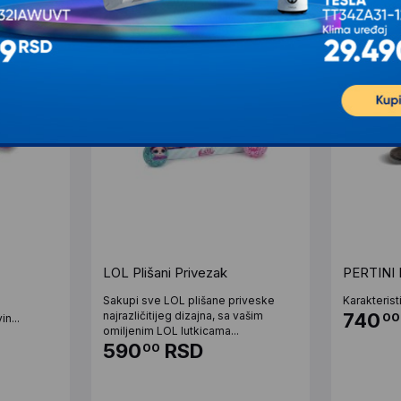
LOL Plišani Privezak
PERTINI 
Sakupi sve LOL plišane priveske
Karakterist
najrazličitijeg dizajna, sa vašim
740
00
in...
omiljenim LOL lutkicama...
590
RSD
00