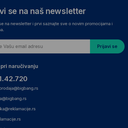
avi se na naš newsletter
 se na newsletter i prvi saznajte sve o novim promocijama i
a.
Prijavi se
pri naručivanju
1.42.720
prodaja@bigbang.rs
ca@bigbang.rs
ika@reklamacije.rs
lamacije.rs