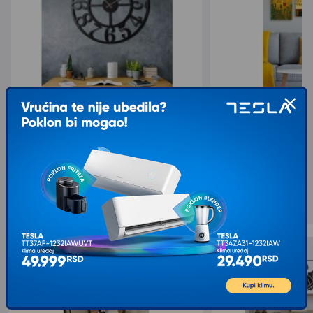
WALLXPERT Zidni sat Circle XL
WALLXPERT Dekorativ
5.308,00
621,00
6.636,00
1.035,00
sa 20% popusta
sa 40% popusta
Slični proizvodi