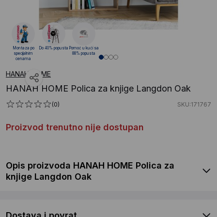
Montaza po
Do 40% popusta
Pomoć u kući sa
specijalnim
88% popusta
cenama
HANAH HOME
HANAH HOME Polica za knjige Langdon Oak
(0)
SKU:171767
Proizvod trenutno nije dostupan
Opis proizvoda HANAH HOME Polica za
knjige Langdon Oak
Dostava i povrat