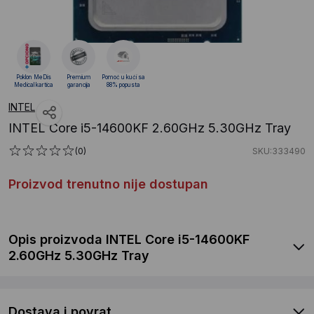
Poklon MeDis
Premium
Pomoć u kući sa
Medical kartica
garancija
88% popusta
INTEL
INTEL Core i5-14600KF 2.60GHz 5.30GHz Tray
(0)
SKU:333490
Proizvod trenutno nije dostupan
Opis proizvoda INTEL Core i5-14600KF
2.60GHz 5.30GHz Tray
Dostava i povrat