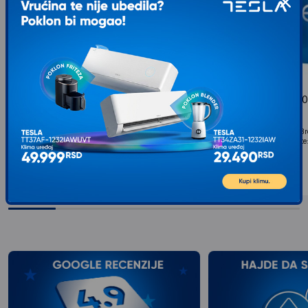
INTEL Core i3-12100F 4-Core 3.30GHz
INTEL Core i5-1140
4.30GHz Box
(4.4GHz) Box
Klasa procesora: Core i3, Broj jezgara procesora:
Klasa procesora: Core i5, Br
QuadCore, Procesorsko ležište: Intel® 1700,
SixCore, Procesorsko ležište:
Grafika:...
17.849
RSD
00
7.949
RSD
00