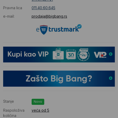
Pravna lica
011.40.60.645
e-mail:
prodaja@bigbang.rs
Stanje
Novo
Raspoloživa
veća od 5
količina