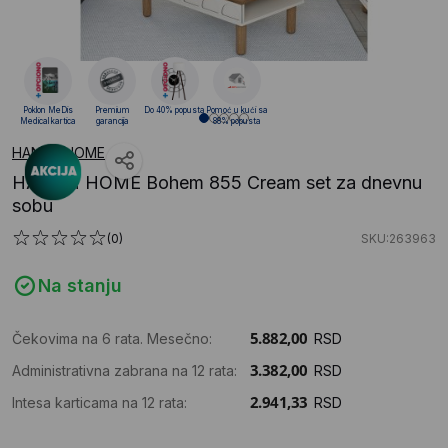
Poklon MeDis
Premium
Do 40% popusta
Pomoć u kući sa
Medical kartica
garancija
88% popusta
HANAH HOME
HANAH HOME Bohem 855 Cream set za dnevnu
sobu
(0)
SKU:263963
Na stanju
Čekovima na 6 rata. Mesečno:
RSD
Administrativna zabrana na 12 rata:
RSD
Intesa karticama na 12 rata:
RSD