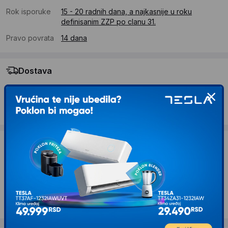
Rok isporuke
15 - 20 radnih dana, a najkasnije u roku
definisanim ZZP po clanu 31.
Pravo povrata
14 dana
Dostava
Standardna dostava se očekuje u roku od 15 - 20 radnih
dana
Troskovi dostave 490 RSD
Želite li ponudu za firmu?
Kontaktirajte nas
Opis proizvoda HANAH HOME Bohem 855
Cream set za dnevnu sobu