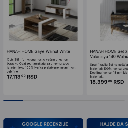
HANAH HOME Gaye Walnut White
HANAH HOME Set z
Valensiya 140 Walnu
Opis Stil i funkcionalnost u vašem dnevnom
boravku Ovaj set nameštaja za dnevnu sobu
Specifikacija Set nameštaj
izrađen je od 100% iverice prekrivene melaminom,
Materijal: 100% Iverica p
debljine...
Debljina iverice: 18 mm Mat
17.113
RSD
00
Materijal...
18.399
RSD
00