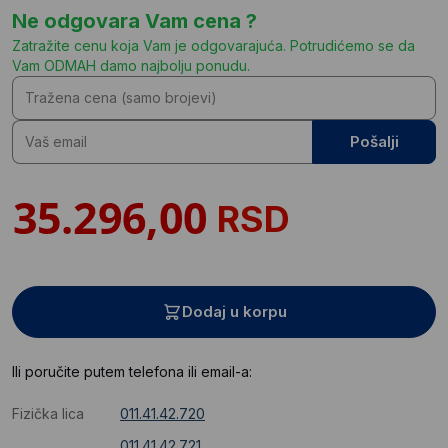
Ne odgovara Vam cena ?
Zatražite cenu koja Vam je odgovarajuća. Potrudićemo se da
Vam ODMAH damo najbolju ponudu.
Pošalji
RSD
Dodaj u korpu
Ili poručite putem telefona ili email-a:
Fizička lica
011.41.42.720
011.41.42.721