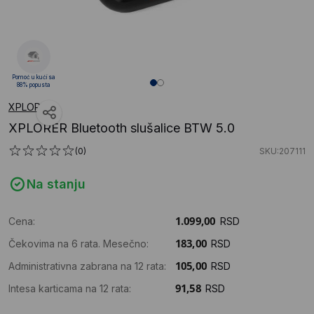
Pomoć u kući sa
88% popusta
XPLORER
XPLORER Bluetooth slušalice BTW 5.0
(0)
SKU:207111
Na stanju
Cena:
RSD
Čekovima na 6 rata. Mesečno:
RSD
Administrativna zabrana na 12 rata:
RSD
Intesa karticama na 12 rata:
RSD