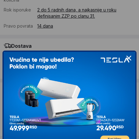
Rok isporuke
2 do 5 radnih dana, a najkasnije u roku
definisanim ZZP po clanu 31.
Pravo povrata
14 dana
Dostava
Standardna dostava se očekuje u roku od 2 do 5 radnih
dana
Troskovi dostave 490 RSD
Želite li ponudu za firmu?
Kontaktirajte nas
Opis proizvoda XPLORER Bluetooth slušalice
BTW 5.0