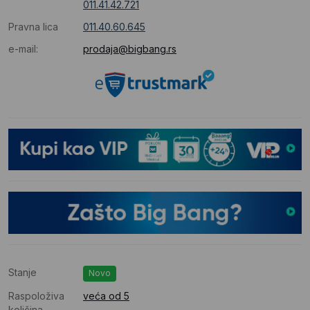
011.41.42.721
Pravna lica
011.40.60.645
e-mail:
prodaja@bigbang.rs
Stanje
Novo
Raspoloživa
veća od 5
količina