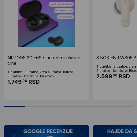
AIRPODS 3G E6S bluetooth slušalice
S BOX EB TWS05 Be
crne
Tip artikla: Slusalice, vrsta
Slusalice - konekcija: Bluet
Tip artikla: Slusalice, vrsta slusalica: bubice,
2.599
RSD
00
Slusalice - konekcija: Bluetooth...
1.749
RSD
00