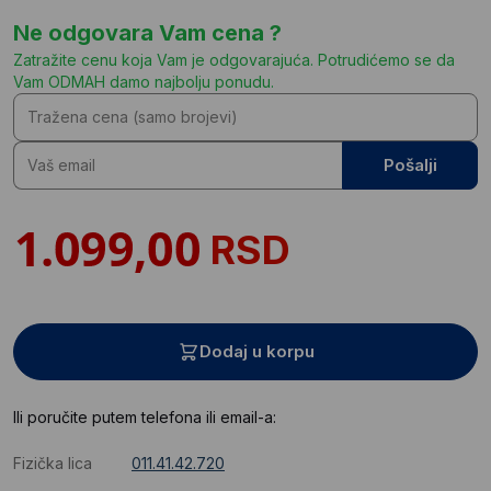
Ne odgovara Vam cena ?
Zatražite cenu koja Vam je odgovarajuća. Potrudićemo se da
Vam ODMAH damo najbolju ponudu.
Pošalji
RSD
Dodaj u korpu
Ili poručite putem telefona ili email-a:
Fizička lica
011.41.42.720