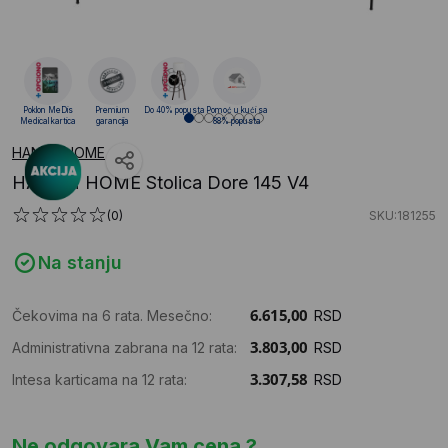
Poklon MeDis
Premium
Do 40% popusta
Pomoć u kući sa
Medical kartica
garancija
88% popusta
HANAH HOME
HANAH HOME Stolica Dore 145 V4
(0)
SKU:181255
Na stanju
Čekovima na 6 rata. Mesečno:
RSD
Administrativna zabrana na 12 rata:
RSD
Intesa karticama na 12 rata:
RSD
Ne odgovara Vam cena ?