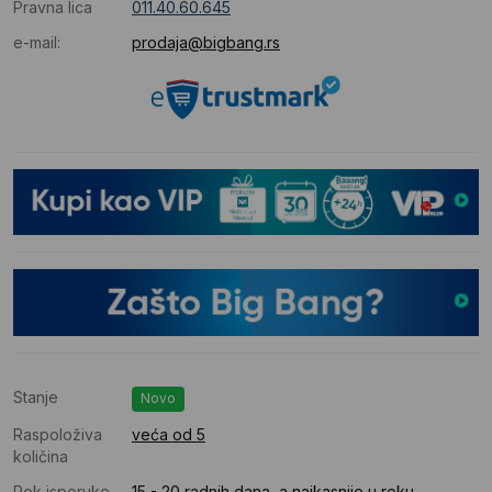
Pravna lica
011.40.60.645
e-mail:
prodaja@bigbang.rs
Stanje
Novo
Raspoloživa
veća od 5
količina
Rok isporuke
15 - 20 radnih dana, a najkasnije u roku