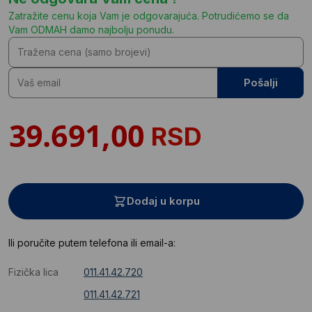
Zatražite cenu koja Vam je odgovarajuća. Potrudićemo se da
Vam ODMAH damo najbolju ponudu.
Pošalji
RSD
Dodaj u korpu
Ili poručite putem telefona ili email-a:
Fizička lica
011.41.42.720
011.41.42.721