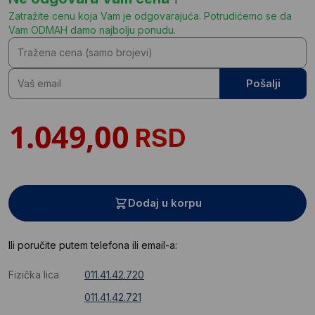
Zatražite cenu koja Vam je odgovarajuća. Potrudićemo se da
Vam ODMAH damo najbolju ponudu.
Pošalji
RSD
Dodaj u korpu
Ili poručite putem telefona ili email-a:
Fizička lica
011.41.42.720
011.41.42.721