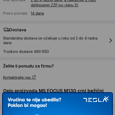
definisanim ZZP po clanu 31.
Pravo povrata
14 dana
Dostava
Standardna dostava se očekuje u roku od 2 do 4 radna
dana
Troskovi dostave 490 RSD
Želite li ponudu za firmu?
Kontaktirajte nas
Opis proizvoda MS FOCUS M130 crni bežični
miš