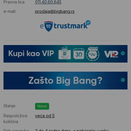
Pravna lica
011.40.60.645
e-mail:
prodaja@bigbang.rs
Stanje
Novo
Raspoloživa
veća od 5
količina
Rok isporuke
2 do 4 radna dana, a najkasnije u roku