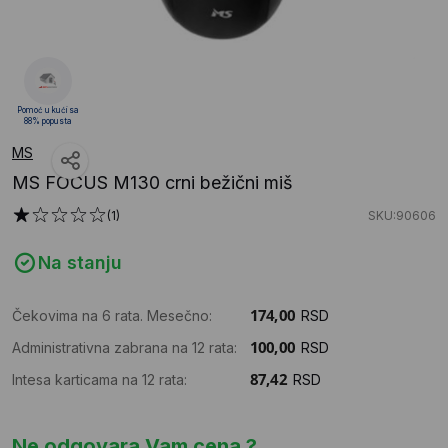
Pomoć u kući sa
88% popusta
MS
MS FOCUS M130 crni bežični miš
(1)
SKU:90606
Na stanju
Čekovima na 6 rata. Mesečno:
RSD
Administrativna zabrana na 12 rata:
RSD
Intesa karticama na 12 rata:
RSD
Ne odgovara Vam cena ?