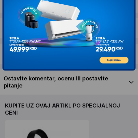
Dostava i povrat
Garancija
Recenzije kupaca
Ostavite komentar, ocenu ili postavite
pitanje
KUPITE UZ OVAJ ARTIKL PO SPECIJALNOJ
CENI