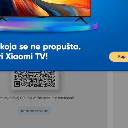
gledajte kako bi ovaj uređaj izgledao u
vašoj sobi u prirodnoj veličini
skeniranjem ovog QR koda
enirajte ovaj QR kod Vašim mobilnim telefonom
Како се користи