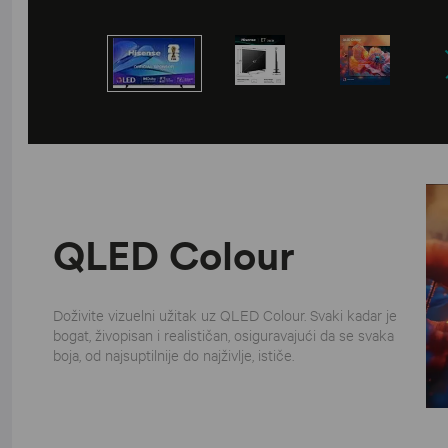
QLED Colour
Doživite vizuelni užitak uz QLED Colour. Svaki kadar je
bogat, živopisan i realističan, osiguravajući da se svaka
boja, od najsuptilnije do najživlje, ističe.