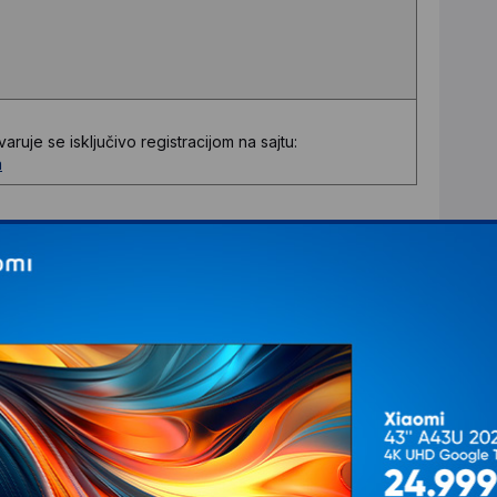
uje se isključivo registracijom na sajtu:
a
aciji proizvoda.