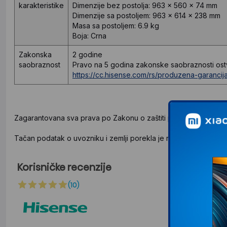
karakteristike
Dimenzije bez postolja: 963 x 560 x 74 mm
Dimenzije sa postoljem: 963 x 614 x 238 mm
Masa sa postoljem: 6.9 kg
Boja: Crna
Zakonska
2 godine
saobraznost
Pravo na 5 godina zakonske saobraznosti ostvar
https://cc.hisense.com/rs/produzena-garancij
Zagarantovana sva prava po Zakonu o zaštiti potrošača.
Tačan podatak o uvozniku i zemlji porekla je naveden na deklar
Korisničke recenzije
(10)