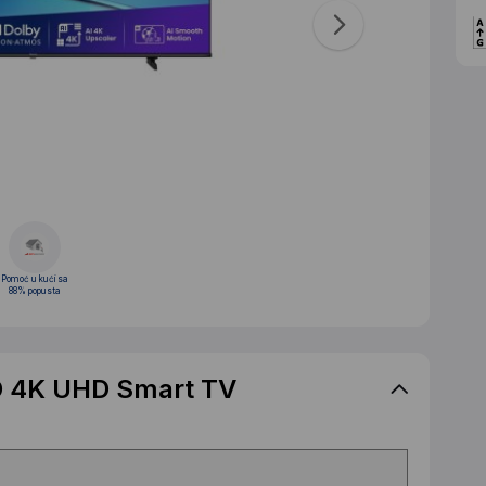
Pomoć u kući sa
88% popusta
D 4K UHD Smart TV