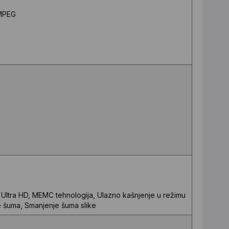
 MPEG
 Ultra HD, MEMC tehnologija, Ulazno kašnjenje u režimu
je šuma, Smanjenje šuma slike