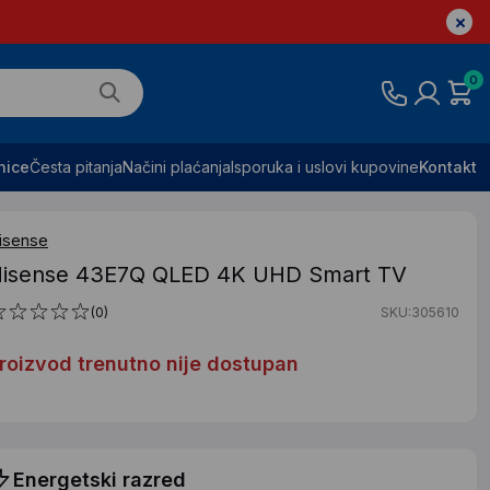
0
nice
Česta pitanja
Načini plaćanja
Isporuka i uslovi kupovine
Kontakt
isense
isense 43E7Q QLED 4K UHD Smart TV
(0)
SKU:305610
roizvod trenutno nije dostupan
Energetski razred