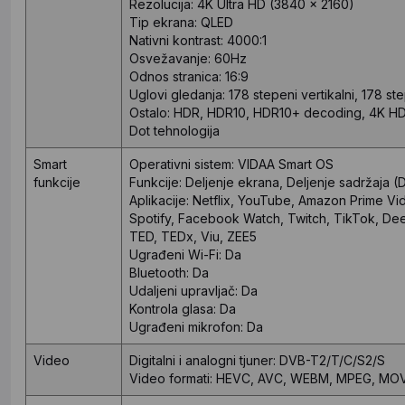
Rezolucija: 4K Ultra HD (3840 x 2160)
Tip ekrana: QLED
Nativni kontrast: 4000:1
Osvežavanje: 60Hz
Odnos stranica: 16:9
Uglovi gledanja: 178 stepeni vertikalni, 178 ste
Ostalo: HDR, HDR10, HDR10+ decoding, 4K HDR
Dot tehnologija
Smart
Operativni sistem: VIDAA Smart OS
funkcije
Funkcije: Deljenje ekrana, Deljenje sadržaja 
Aplikacije: Netflix, YouTube, Amazon Prime V
Spotify, Facebook Watch, Twitch, TikTok, Dee
TED, TEDx, Viu, ZEE5
Ugrađeni Wi-Fi: Da
Bluetooth: Da
Udaljeni upravljač: Da
Kontrola glasa: Da
Ugrađeni mikrofon: Da
Video
Digitalni i analogni tjuner: DVB-T2/T/C/S2/S
Video formati: HEVC, AVC, WEBM, MPEG, MOV