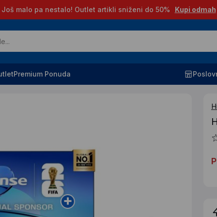
Još malo pa nestalo! Outlet artikli sniženi do 50%
Kupi odmah
tlet
Premium Ponuda
Poslov
H
H
P