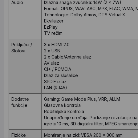
Audio
Izlazna snaga zvučnika: 14W (2 x 7W)
Formati: OPUS, WAV, AAC, MP3, FLAC, WMA,
Tehnologije: Dolby Atmos, DTS Virtual:X
Ekvilajzer
EzPlay
TV režim
Priključci /
3 x HDMI 2.0
Slotovi
2 x USB
2 x Cable/Antenna ulaz
AV ulaz
CI+ / PCMCIA
Izlaz za slušalice
SPDIF izlaz
LAN (RJ45)
Dodatne
Gaming: Game Mode Plus, VRR, ALLM
funkcije
Glasovna kontrola
Roditeljska kontrola
Unapređenje uređaja: Podizanje rezolucije na
igre ≤ 10 ms, 3D digitalni filter, MPEG smanjen
Fizičke
Montiranje na zid: VESA 200 x 300 mm