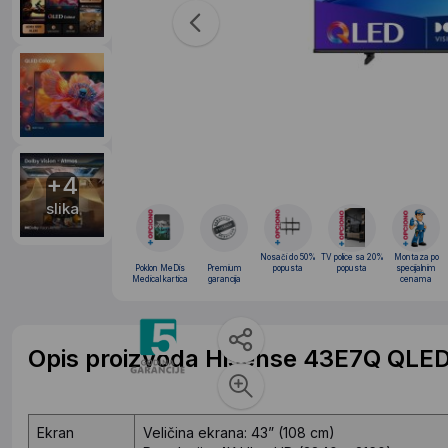
+4
slika
Nosači do 50%
TV police sa 20%
Montaza po
Poklon MeDis
Premium
popusta
popusta
specijalnim
Medical kartica
garancija
cenama
Opis proizvoda Hisense 43E7Q QLE
Ekran
Veličina ekrana: 43” (108 cm)