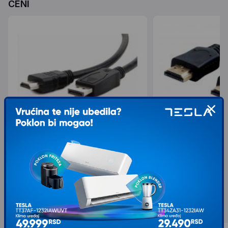
CENI
GEMBIRD DisplayPort na HDMI kabl, 1m,
LINKOM Kabl HDMI M/
crni (CC-DP-HDMI-1M)
199,00
674,00
399,00
749,00
sa 10% popusta
sa 50% popusta
Slični proizvodi