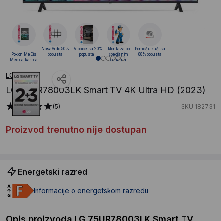
Nosači do 50%
TV police sa 20%
Montaza po
Pomoć u kući sa
Poklon MeDis
popusta
popusta
specijalnim
88% popusta
Medical kartica
cenama
LG
LG 75UR78003LK Smart TV 4K Ultra HD (2023)
(5)
SKU:182731
Proizvod trenutno nije dostupan
Energetski razred
Informacije o energetskom razredu
Opis proizvoda LG 75UR78003LK Smart TV