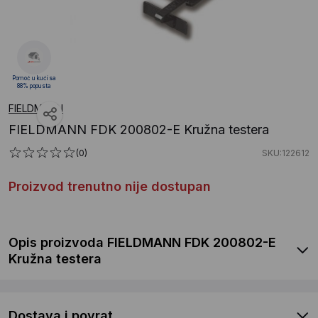
Pomoć u kući sa
88% popusta
FIELDMANN
FIELDMANN FDK 200802-E Kružna testera
(0)
SKU:122612
Proizvod trenutno nije dostupan
Opis proizvoda FIELDMANN FDK 200802-E
Kružna testera
Dostava i povrat