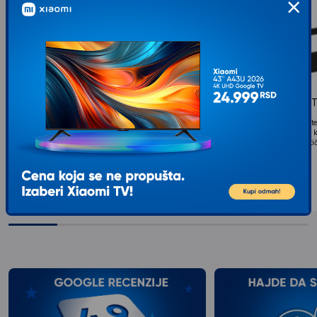
EINHELL By KWB list za višenamensku
STANLEY 0-15-218 T
testeru 130mm | SB za tvrdo
Tip Ram za bonsek Karakter
drvo/srednji zub set 2/1 49571125
prednosti: Čelični okvir sa
List za vi šenamensku testeru 130mm | SB za tvrdo
udobno oblikovanom plasti
drvo/srednji zub set 2/1 Einhell by KWB 49571125
949
RSD
00
Einhell by KWB list za višenamensku testeru...
599
RSD
00