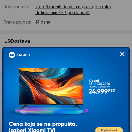
Rok isporuke
2 do 6 radnih dana, a najkasnije u roku
definisanim ZZP po clanu 31.
Pravo povrata
14 dana
Dostava
Standardna dostava se očekuje u roku od 2 do 6 radnih
dana
Troskovi dostave 490 RSD
Želite li ponudu za firmu?
Kontaktirajte nas
Opis proizvoda NONAME Torba za laptop NBT
15.6 inča NoNAME M3 Black