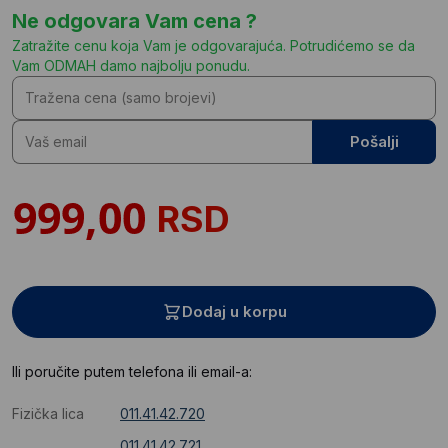
Ne odgovara Vam cena ?
Zatražite cenu koja Vam je odgovarajuća. Potrudićemo se da
Vam ODMAH damo najbolju ponudu.
Pošalji
RSD
Dodaj u korpu
Ili poručite putem telefona ili email-a:
Fizička lica
011.41.42.720
011.41.42.721