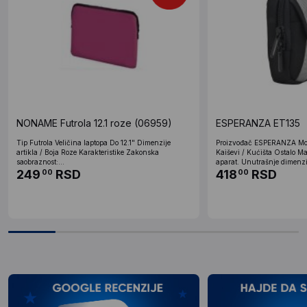
NONAME Futrola 12.1 roze (06959)
ESPERANZA ET135
Tip Futrola Veličina laptopa Do 12.1" Dimenzije
Proizvođač ESPERANZA Mode
artikla / Boja Roze Karakteristike Zakonska
Kaiševi / Kućišta Ostalo Ma
saobraznost:...
aparat. Unutrašnje dimenzij
249
RSD
418
RSD
00
00