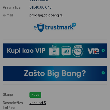
Pravna lica
011.40.60.645
e-mail:
prodaja@bigbang.rs
Stanje
Novo
Raspoloživa
veća od 5
količina