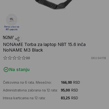
Pomoć u kući sa
88% popusta
NONAME
NONAME Torba za laptop NBT 15.6 inča
NoNAME M3 Black
(0)
SKU:94118
Na stanju
Čekovima na 6 rata. Mesečno:
RSD
Administrativna zabrana na 12 rata:
RSD
Intesa karticama na 12 rata:
RSD