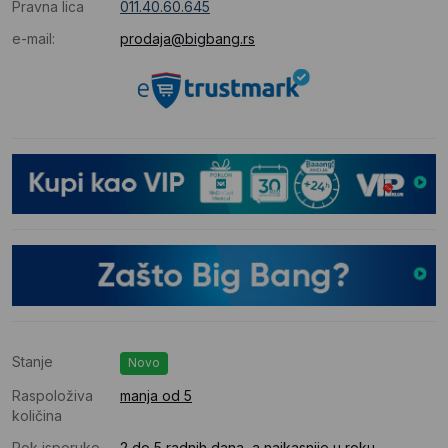
Pravna lica
011.40.60.645
e-mail:
prodaja@bigbang.rs
Stanje
Novo
Raspoloživa
manja od 5
količina
Rok isporuke
2 do 5 radnih dana, a najkasnije u roku