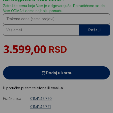
Zatražite cenu koja Vam je odgovarajuća. Potrudićemo se da
Vam ODMAH damo najbolju ponudu.
Pošalji
RSD
Dodaj u korpu
Ili poručite putem telefona ili email-a:
Fizička lica
011.41.42.720
011.41.42.721