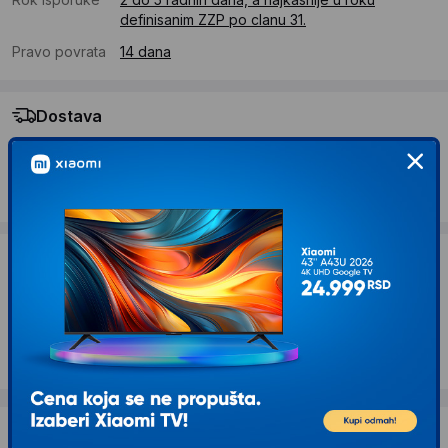
definisanim ZZP po clanu 31.
Pravo povrata
14 dana
Dostava
Standardna dostava se očekuje u roku od 2 do 5 radnih
dana
Troskovi dostave 690 RSD
Želite li ponudu za firmu?
Kontaktirajte nas
Opis proizvoda ECG Toster ST968
Dostava i povrat