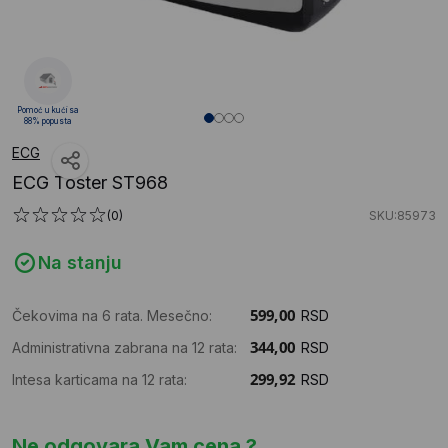
Pomoć u kući sa
88% popusta
ECG
ECG Toster ST968
(0)
SKU:85973
Na stanju
Čekovima na 6 rata. Mesečno:
RSD
Administrativna zabrana na 12 rata:
RSD
Intesa karticama na 12 rata:
RSD
Ne odgovara Vam cena ?