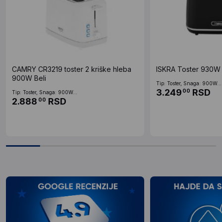
CAMRY CR3219 toster 2 kriške hleba
ISKRA Toster 930W
900W Beli
Tip: Toster, Snaga: 900W...
3.249
RSD
00
Tip: Toster, Snaga: 900W...
2.888
RSD
00