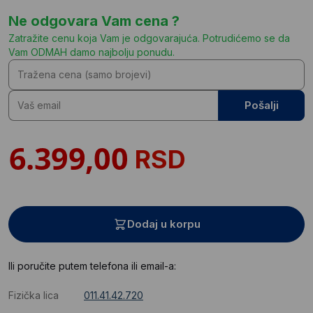
Ne odgovara Vam cena ?
Zatražite cenu koja Vam je odgovarajuća. Potrudićemo se da
Vam ODMAH damo najbolju ponudu.
Pošalji
RSD
Dodaj u korpu
Ili poručite putem telefona ili email-a:
Fizička lica
011.41.42.720