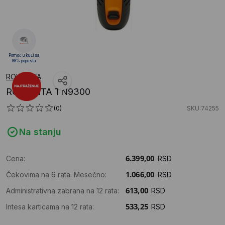
Pomoć u kući sa
88% popusta
ROWENTA
ROWENTA TN9300
(0)
SKU:74255
Na stanju
Cena:
RSD
Čekovima na 6 rata. Mesečno:
RSD
Administrativna zabrana na 12 rata:
RSD
Intesa karticama na 12 rata:
RSD