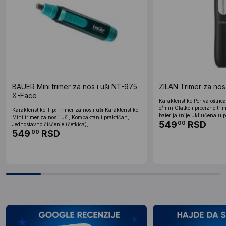
BAUER Mini trimer za nos i uši NT-975
ZILAN Trimer za nos
X-Face
Karakteristike Periva oštr
o/min Glatko i precizno tr
Karakteristike Tip: Trimer za nos i uši Karakteristike:
baterija (nije uključena u 
Mini trimer za nos i uši, Kompaktan i praktičan,
549
RSD
00
Jednostavno čišćenje (četkica),...
549
RSD
00