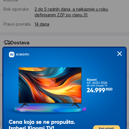
Rok isporuke
2 do 5 radnih dana, a najkasnije u roku
definisanim ZZP po clanu 31.
Pravo povrata
14 dana
Dostava
Standardna dostava se očekuje u roku od 2 do 5 radnih
dana
Troskovi dostave 490 RSD
Želite li ponudu za firmu?
Kontaktirajte nas
Opis proizvoda ROWENTA TN9300