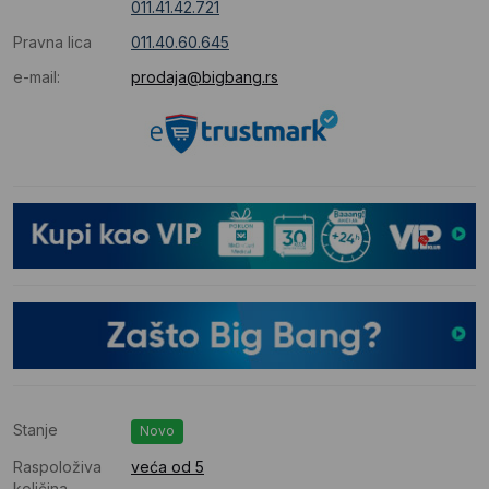
011.41.42.721
Pravna lica
011.40.60.645
e-mail:
prodaja@bigbang.rs
Stanje
Novo
Raspoloživa
veća od 5
količina