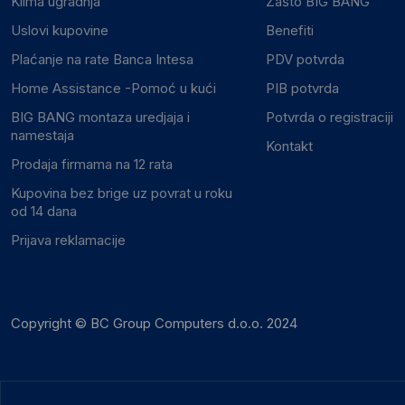
Klima ugradnja
Zašto BIG BANG
Uslovi kupovine
Benefiti
Plaćanje na rate Banca Intesa
PDV potvrda
Home Assistance -Pomoć u kući
PIB potvrda
BIG BANG montaza uredjaja i
Potvrda o registraciji
namestaja
Kontakt
Prodaja firmama na 12 rata
Kupovina bez brige uz povrat u roku
od 14 dana
Prijava reklamacije
Copyright © BC Group Computers d.o.o. 2024