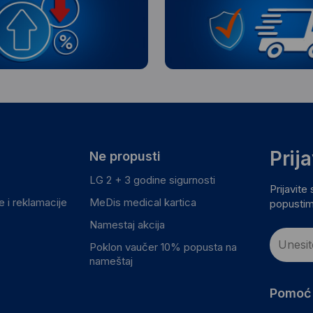
Prij
Ne propusti
LG 2 + 3 godine sigurnosti
Prijavite
 i reklamacije
MeDis medical kartica
popustim
Namestaj akcija
Poklon vaučer 10% popusta na
nameštaj
Pomoć 