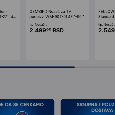
er -
GEMBIRD Nosač za TV
FELLOWES
9-27'' do
podesivi WM-90T-01 43''-90''
Standard 
tip: Nosač...
tip: Nosač..
2.499
RSD
2.549
00