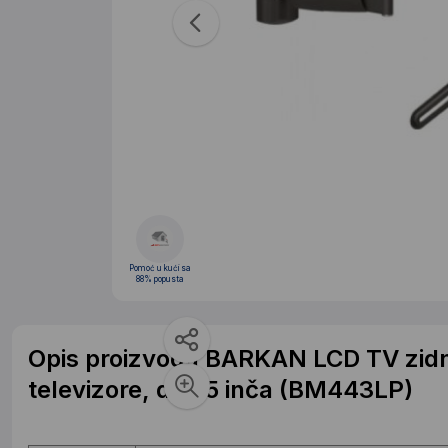
Pomoć u kući sa
88% popusta
Opis proizvoda BARKAN LCD TV zidni
televizore, do 75 inča (BM443LP)