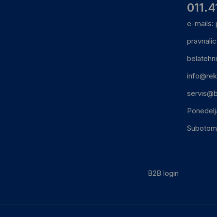
011.4
e-mails:
pravnali
belatehn
info@rek
servis@b
Ponedelj
Subotom:
B2B login