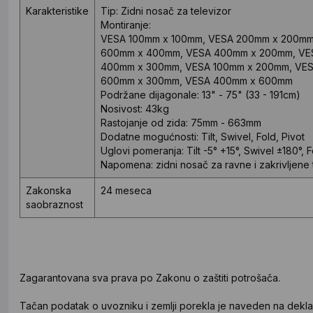
Karakteristike
Tip:
Zidni nosač za televizor
Montiranje:
VESA 100mm x 100mm, VESA 200mm x 200mm
600mm x 400mm, VESA 400mm x 200mm, VE
400mm x 300mm, VESA 100mm x 200mm, VE
600mm x 300mm, VESA 400mm x 600mm
Podržane dijagonale:
13" - 75" (33 - 191cm)
Nosivost:
43kg
Rastojanje od zida:
75mm - 663mm
Dodatne mogućnosti:
Tilt, Swivel, Fold, Pivot
Uglovi pomeranja:
Tilt -5° +15°, Swivel ±180°,
Napomena:
 z
idni nosač za ravne i zakrivljene
Zakonska
24 meseca
saobraznost
Zagarantovana sva prava po Zakonu o zaštiti potrošača.
Tačan podatak o uvozniku i zemlji porekla je naveden na deklar