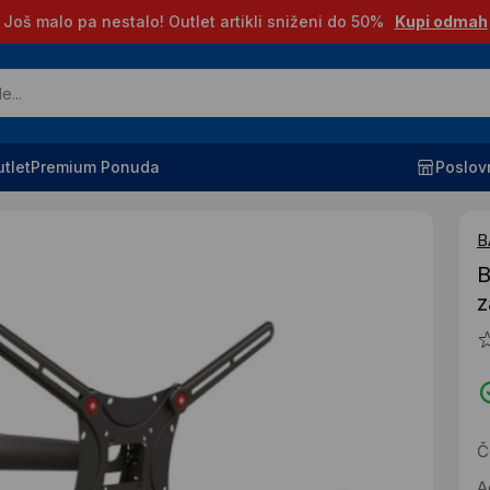
Još malo pa nestalo! Outlet artikli sniženi do 50%
Kupi odmah
tlet
Premium Ponuda
Poslov
B
B
z
Č
A