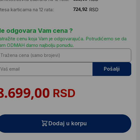
ntesa karticama na 12 rata:
RSD
e odgovara Vam cena ?
atražite cenu koja Vam je odgovarajuća. Potrudićemo se da
am ODMAH damo najbolju ponudu.
Pošalji
RSD
Dodaj u korpu