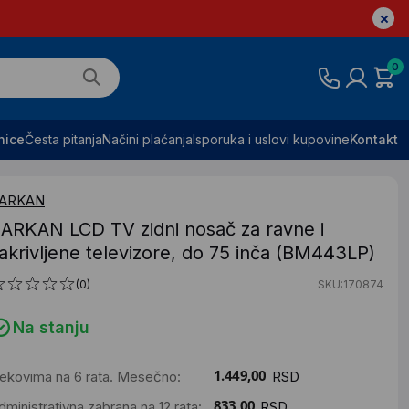
0
nice
Česta pitanja
Načini plaćanja
Isporuka i uslovi kupovine
Kontakt
ARKAN
ARKAN LCD TV zidni nosač za ravne i
akrivljene televizore, do 75 inča (BM443LP)
(0)
SKU:170874
Na stanju
ekovima na 6 rata. Mesečno:
RSD
dministrativna zabrana na 12 rata:
RSD