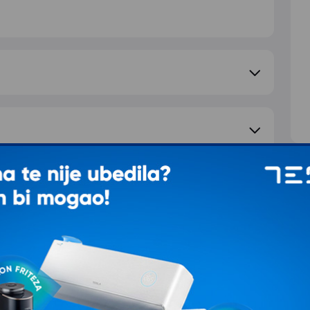
S
d
e pitanje
T
Ž