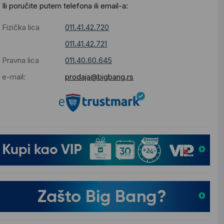
Ili poručite putem telefona ili email-a:
Fizička lica
011.41.42.720
011.41.42.721
Pravna lica
011.40.60.645
e-mail:
prodaja@bigbang.rs