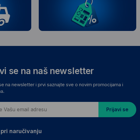
avi se na naš newsletter
 se na newsletter i prvi saznajte sve o novim promocijama i
a.
Prijavi se
pri naručivanju