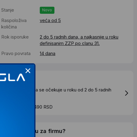
Stanje
Novo
Raspoloživa
veća od 5
količina
Rok isporuke
2 do 5 radnih dana, a najkasnije u roku
definisanim ZZP po clanu 31.
Pravo povrata
14 dana
Dostava
tandardna dostava se očekuje u roku od 2 do 5 radnih
ana
roskovi dostave 490 RSD
elite li ponudu za firmu?