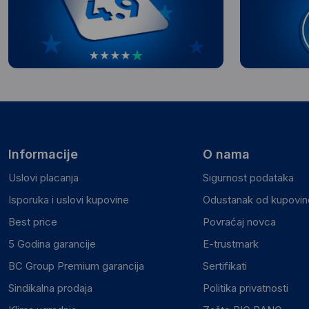
Informacije
O nama
Uslovi placanja
Sigurnost podataka
Isporuka i uslovi kupovine
Odustanak od kupovine
Best price
Povraćaj novca
5 Godina garancije
E-trustmark
BC Group Premium garancija
Sertifikati
Sindikalna prodaja
Politika privatnosti