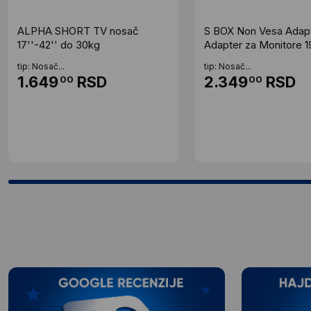
ALPHA SHORT TV nosač
S BOX Non Vesa Adapt
17''-42'' do 30kg
Adapter za Monitore 1
10Kg
tip: Nosač...
tip: Nosač...
1.649
RSD
2.349
RSD
00
00