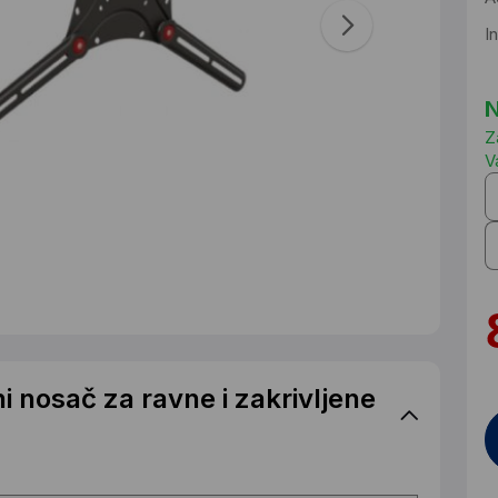
I
N
Z
V
 nosač za ravne i zakrivljene