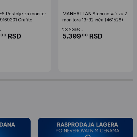
 Postolje za monitor
MANHATTAN Stoni nosač za 2
9169301 Grafite
monitora 13-32 inča (461528)
.
tip: Nosač...
RSD
5.399
RSD
00
00