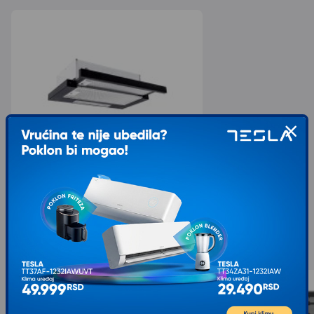
UNION Aspirator BHU-7062B
6.416,00
7.549,00
sa 15% popusta
Slični proizvodi