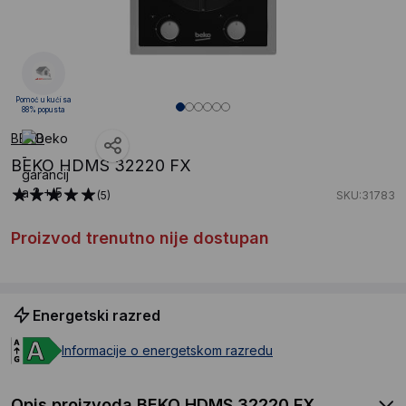
Pomoć u kući sa
88% popusta
BEKO
BEKO HDMS 32220 FX
(5)
SKU:31783
Proizvod trenutno nije dostupan
Energetski razred
Informacije o energetskom razredu
Opis proizvoda BEKO HDMS 32220 FX