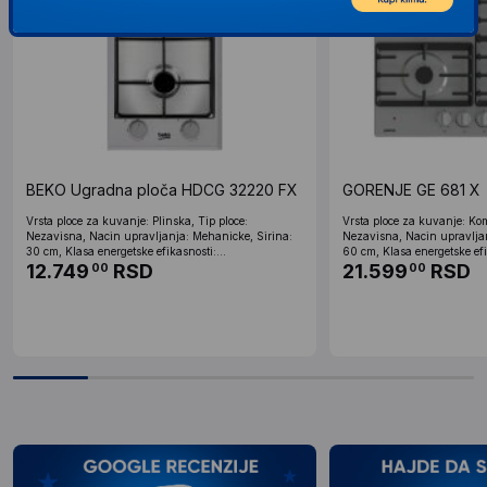
BEKO Ugradna ploča HDCG 32220 FX
GORENJE GE 681 X
Vrsta ploce za kuvanje: Plinska, Tip ploce:
Vrsta ploce za kuvanje: Ko
Nezavisna, Nacin upravljanja: Mehanicke, Sirina:
Nezavisna, Nacin upravljan
30 cm, Klasa energetske efikasnosti:...
60 cm, Klasa energetske efik
12.749
RSD
21.599
RSD
00
00