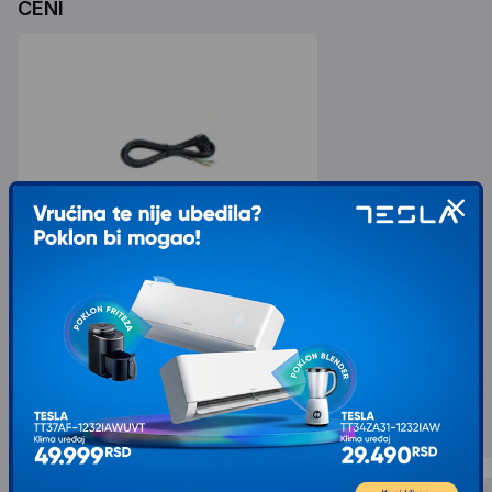
CENI
COMMEL Priključni Kabl 16A 250V 3500W
3m Bulk H05RR-F 3G2,5 C0639M
1.399,00
1.999,00
sa 30% popusta
Slični proizvodi