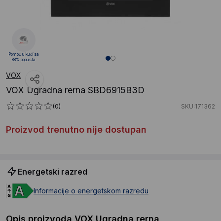
Pomoć u kući sa
88% popusta
VOX
VOX Ugradna rerna SBD6915B3D
(0)
SKU:171362
Proizvod trenutno nije dostupan
Energetski razred
Informacije o energetskom razredu
Opis proizvoda VOX Ugradna rerna