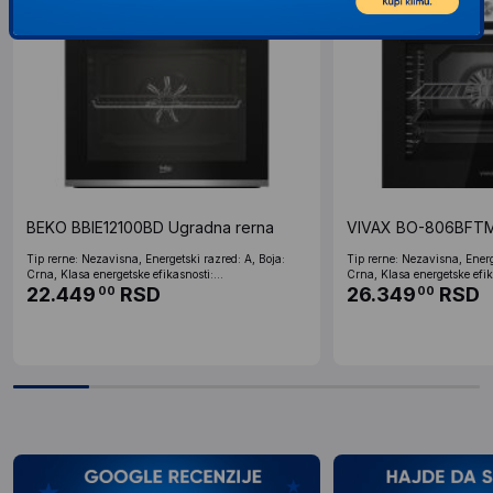
BEKO BBIE12100BD Ugradna rerna
VIVAX BO-806BFTM 
Tip rerne: Nezavisna, Energetski razred: A, Boja:
Tip rerne: Nezavisna, Energ
Crna, Klasa energetske efikasnosti:...
Crna, Klasa energetske efika
22.449
RSD
26.349
RSD
00
00