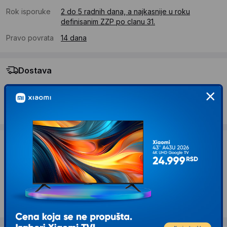
Rok isporuke
2 do 5 radnih dana, a najkasnije u roku
definisanim ZZP po clanu 31.
Pravo povrata
14 dana
Dostava
Standardna dostava se očekuje u roku od 2 do 5 radnih
dana
Troskovi dostave 490 RSD
Želite li ponudu za firmu?
Kontaktirajte nas
Opis proizvoda GEMBIRD EG-UPS-031 UPS sa
stabilizatorom 650VA 390W LCD 2400