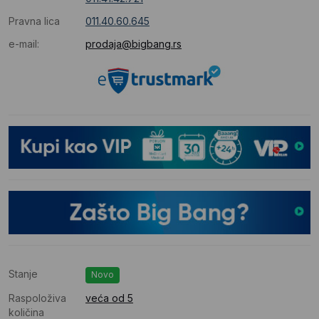
Pravna lica
011.40.60.645
e-mail:
prodaja@bigbang.rs
Stanje
Novo
Raspoloživa
veća od 5
količina