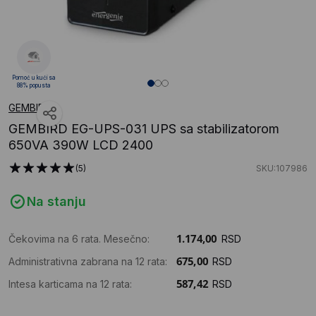
Pomoć u kući sa
88% popusta
GEMBIRD
GEMBIRD EG-UPS-031 UPS sa stabilizatorom
650VA 390W LCD 2400
(5)
SKU:107986
Na stanju
Čekovima na 6 rata. Mesečno:
RSD
Administrativna zabrana na 12 rata:
RSD
Intesa karticama na 12 rata:
RSD