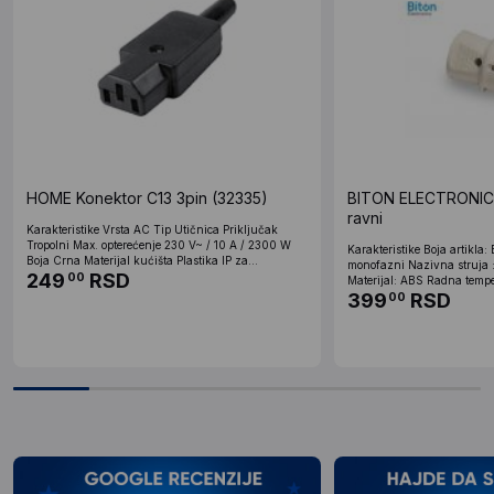
HOME Konektor C13 3pin (32335)
BITON ELECTRONIC
ravni
Karakteristike Vrsta AC Tip Utičnica Priključak
Tropolni Max. opterećenje 230 V~ / 10 A / 2300 W
Karakteristike Boja artikla: 
Boja Crna Materijal kućišta Plastika IP za...
monofazni Nazivna struja : 
249
RSD
00
Materijal: ABS Radna temper
399
RSD
00