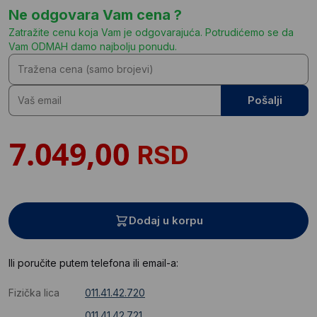
Ne odgovara Vam cena ?
Zatražite cenu koja Vam je odgovarajuća. Potrudićemo se da
Vam ODMAH damo najbolju ponudu.
Pošalji
RSD
Dodaj u korpu
Ili poručite putem telefona ili email-a:
Fizička lica
011.41.42.720
011.41.42.721