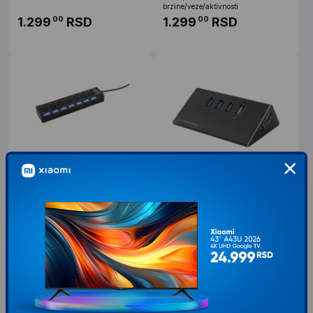
brzine/veze/aktivnosti
1.299
RSD
1.299
RSD
00
00
KETTZ KT-071B 2.0 Tip A USB
LC POWER HUB LC-HUB-ALU-
Hub
2B-4 USB3.0 Aluminium
USB port Broj portova: 7 sa ON/OFF
Dimensions (h x w x d) 33 x 105 x
prekidačima Interface Tip: USB 2,0
66 mm Weight (retail) 0,330 kg
Boja Bela, Crna Ostalo Boja svetla:
Weight (hub) 0,090 kg Material
Plava
aluminium / plastic
749
RSD
2.899
RSD
00
00