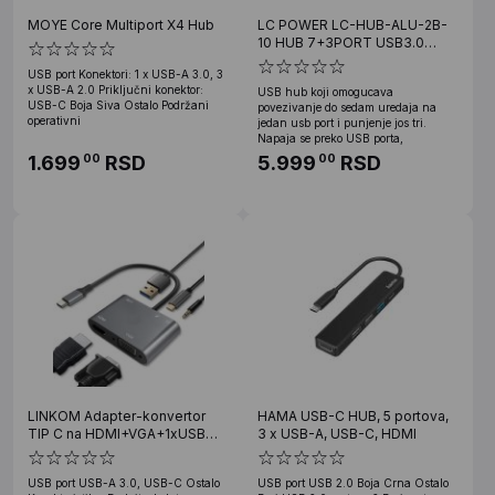
MOYE Core Multiport X4 Hub
LC POWER LC-HUB-ALU-2B-
10 HUB 7+3PORT USB3.0
ALUMINIUM
USB port Konektori: 1 x USB-A 3.0, 3
x USB-A 2.0 Priključni konektor:
USB hub koji omogucava
USB-C Boja Siva Ostalo Podržani
povezivanje do sedam uredaja na
operativni
jedan usb port i punjenje jos tri.
Napaja se preko USB porta,
1.699
RSD
5.999
RSD
00
00
LINKOM Adapter-konvertor
HAMA USB-C HUB, 5 portova,
TIP C na HDMI+VGA+1xUSB
3 x USB-A, USB-C, HDMI
3.0+TIP C+AUDIO (783)
USB port USB-A 3.0, USB-C Ostalo
USB port USB 2.0 Boja Crna Ostalo