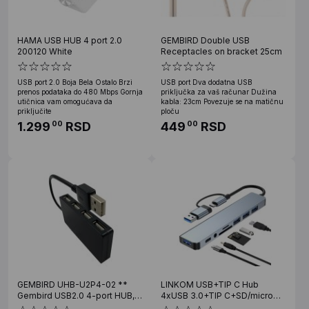
HAMA USB HUB 4 port 2.0
GEMBIRD Double USB
200120 White
Receptacles on bracket 25cm
USB port 2.0 Boja Bela Ostalo Brzi
USB port Dva dodatna USB
prenos podataka do 480 Mbps Gornja
priključka za vaš računar Dužina
utičnica vam omogućava da
kabla: 23cm Povezuje se na matičnu
priključite
ploču
1.299
RSD
449
RSD
00
00
GEMBIRD UHB-U2P4-02 **
LINKOM USB+TIP C Hub
Gembird USB2.0 4-port HUB,
4xUSB 3.0+TIP C+SD/micro
black (263)
sd+ Audio