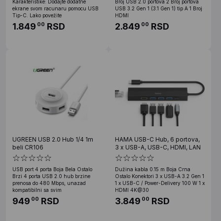
Karakteristike: Dodajte dodatne
Broj USB 2.0 portova 2 Broj portova
ekrane svom racunaru pomocu USB
USB 3.2 Gen 1 (3.1 Gen 1) tip A 1 Broj
Tip-C. Lako povežite
HDMI
1.849
RSD
2.849
RSD
00
00
UGREEN USB 2.0 Hub 1/4 1m
HAMA USB-C Hub, 6 portova,
beli CR106
3 x USB-A, USB-C, HDMI, LAN
USB port 4 porta Boja Bela Ostalo
Dužina kabla 0.15 m Boja Crna
Brzi 4 porta USB 2.0 hub brzine
Ostalo Konektori 3 x USB-A 3.2 Gen 1
prenosa do 480 Mbps, unazad
1 x USB-C / Power-Delivery 100 W 1 x
kompatibilni sa svim
HDMI 4K@30
949
RSD
3.849
RSD
00
00