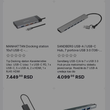
MANHATTAN Docking station
SANDBERG USB-A / USB-C
10u1 USB-C -
Hub, 7 portova USB 3.0 (136-
2xHDMI/5xUSB/LAN/PD 100W
66)
(130714)
Tip Docking station Karakteristike
Sandberg USB-C/A to 7 x USB 3.0
Ulaz: USB-C Izlaz: 1 x USB-C PD, 1 x
Hub pruža maksimalnu slobodu
USB-C, 5 x USB-A, 2 x HDMI, 1 x
povezivanja. Povežite do 7 USB-A
RJ45 HDMI
uređaja kao što
7.449
RSD
4.099
RSD
00
00