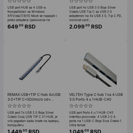
USB port HUB sa 4 USB-a
USB port 4x USB 3.0 Boja Silver
Kompatibilan sa Windows
Ostalo USB Tip C sa USB 3.0
XP/Vista/7/8/10 Moze se napajati i
adapterom na 4x USB 3.0, Tip C PD,
preko adaptera (pakovanje ne
micro/sd card ,
649
RSD
2.099
RSD
00
00
REMAX USB+TIP C Hub 4xUSB
VELTEH Type C hub 1 na 4 USB
3.0+TIP C+SD/micro sd+
3.0 Ports 4 u 1 HUB-C40
Audio
USB port 7x USB 3.0 Boja Silver
USB port Ports 4 u 1 HUB-C40
Ostalo Ovaj USB TIP C 3.1 HUB, je
Interfejs proizvoda: 4 USB 3.0 A
vrlo pogodan kada imate na laptopu,
porta na 1 USB-C Boja Siva Ostalo 1.
kompjuteru
Ultra tanak
1.449
RSD
1.049
RSD
00
00