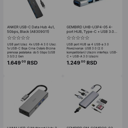
ANKER USB-C Data Hub 4u1,
GEMBIRD UHB-U3P4-05 4-
5Gbps, Black (A8309G11)
port HUB, Type-C + USB 3.0
Aluminum
USB port Izlaz: 4x USB-A 3.0 Ulaz:
USB port HUB sa 4 USB-a 3.0
1x USB-C Boja Crna Ostalo Brzina
Povezivanje: USB 3.0 (2.0
prenosa podataka: do 5 Gbps (USB
kompatibilan) Ulazni interfejs: USB-
3.0/3.2 Gen
C + USB-A 3.0 Izlazni
1.649
RSD
1.249
RSD
00
00