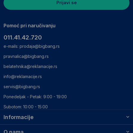
Prijavi se
Pomoć pri naručivanju
011.41.42.720
e-mails:
prodaja@bigbang.rs
pravnalica@bigbang.rs
belatehnika@reklamacije.rs
info@reklamacije.rs
servis@bigbang.rs
Ponedeljak - Petak: 9:00 - 19:00
Subotom: 10:00 - 15:00
Informacije
O nama