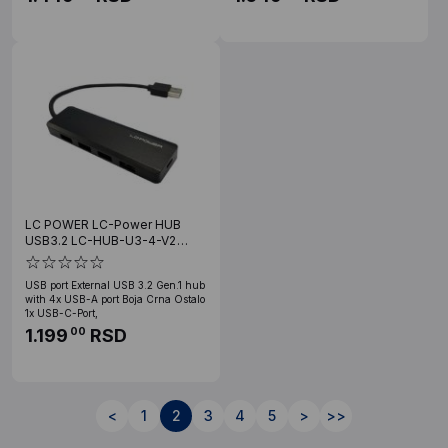
LC POWER LC-Power HUB
USB3.2 LC-HUB-U3-4-V2
(4260070129346)
USB port External USB 3.2 Gen.1 hub
with 4x USB-A port Boja Crna Ostalo
1x USB-C-Port,
1.199
RSD
00
<
1
2
3
4
5
>
>>