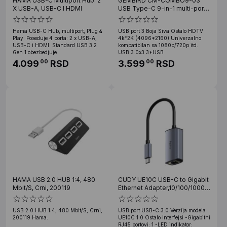
HAMA USB-C Multiport Hub: 2
GEMBIRD CM-COMBO9-03
X USB-A, USB-C I HDMI
USB Type-C 9-in-1 multi-port
adapter USB USB-
C+HUB+HDMI+PD+card rea
Hama USB-C Hub, multiport, Plug &
USB port 3 Boja Siva Ostalo HDTV
Play. Poseduje 4 porta: 2 x USB-A,
4k*2K (4096*2160) Univerzalno
USB-C i HDMI. Standard USB 3.2
kompatibilan sa 1080p/720p itd.
Gen 1 obezbedjuje
USB 3.0x3 3*USB
4.099
RSD
3.599
RSD
00
00
HAMA USB 2.0 HUB 1:4, 480
CUDY UE10C USB-C to Gigabit
Mbit/S, Crni, 200119
Ethernet Adapter,10/100/1000
Mbps Ethernet Port
USB 2.0 HUB 1:4, 480 Mbit/S, Crni,
USB port USB-C 3.0 Verzija modela
200119 Hama.
UE10C 1.0 Ostalo Interfejsi -Gigabitni
RJ45 portovi: 1 -LED indikator: