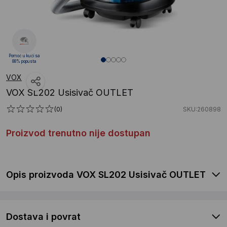
Pomoć u kući sa
88% popusta
VOX
VOX SL202 Usisivač OUTLET
(0)
SKU:260898
Proizvod trenutno nije dostupan
Opis proizvoda VOX SL202 Usisivač OUTLET
Dostava i povrat