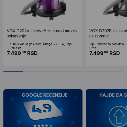
VOX D202V Usisivač za suvo i mokro
VOX D202B Usisivač
usisavanje
usisavanje
Tip: usisivac sa posudom, Snaga: 2400W, Boja:
Tip: usisivac sa posudom,
Ljubičasta...
Crna...
7.499
RSD
7.499
RSD
00
00