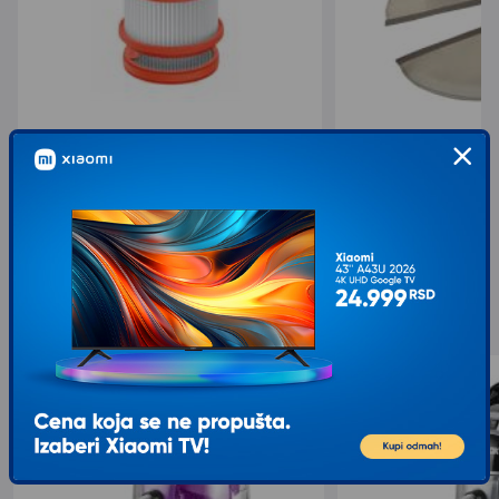
XIAOMI Filter za štapni usisivač G9+/G10+
XIAOMI Tkanina za Rob
Essential
519,00
1.079,00
1.299,00
1.199,00
sa 60% popusta
sa 10% popusta
Slični proizvodi