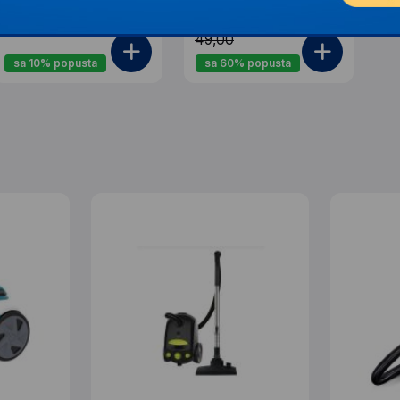
1.844,00
19,00
2.049,00
49,00
sa 10% popusta
sa 60% popusta