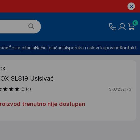
0
nice
Česta pitanja
Načini plaćanja
Isporuka i uslovi kupovine
Kontakt
OX
OX SL819 Usisivač
(4)
SKU:232173
roizvod trenutno nije dostupan