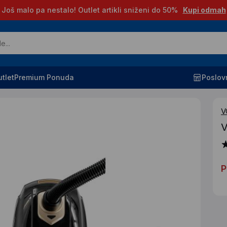
Još malo pa nestalo! Outlet artikli sniženi do 50%
Kupi odmah
tlet
Premium Ponuda
Poslov
V
V
P