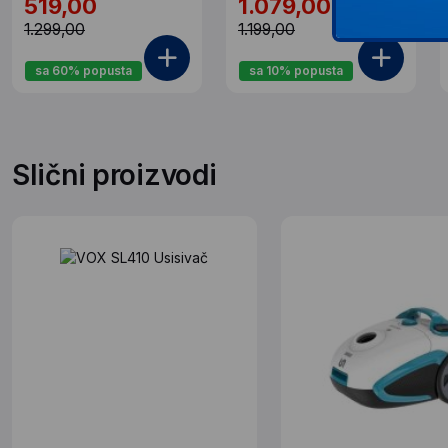
519,00
1.079,00
1.299,00
1.199,00
sa 60% popusta
sa 10% popusta
Slični proizvodi