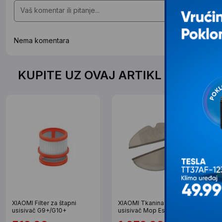
Nema komentara
KUPITE UZ OVAJ ARTIKL PO SPEC
XIAOMI Filter za štapni
XIAOMI Tkanina za Robot
usisivač G9+/G10+
usisivač Mop Essential