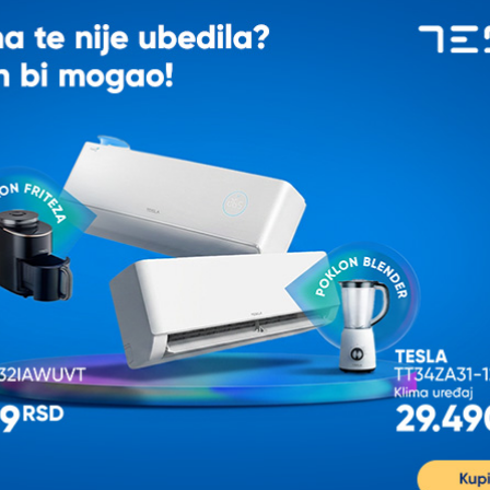
IJALNOJ CENI
ROWENTA ZR005901 Set
XIAOMI Dust Mite Vacuum
filter za usisivač
Cleaner Filter 2-Pack
(BHR8386GL)