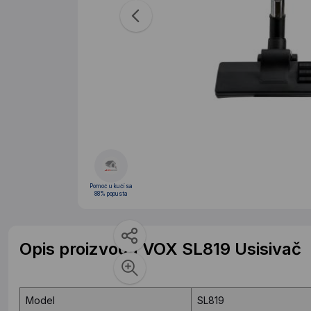
Pomoć u kući sa
88% popusta
Opis proizvoda VOX SL819 Usisivač
Model
SL819