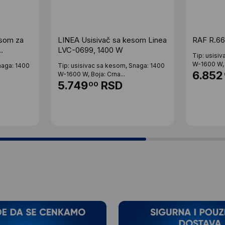
esom za
LINEA Usisivač sa kesom Linea
RAF R.66
LVC-0699, 1400 W
Tip: usisi
W-1600 W, 
naga: 1400
Tip: usisivac sa kesom, Snaga: 1400
6.852
W-1600 W, Boja: Crna...
5.749
RSD
00