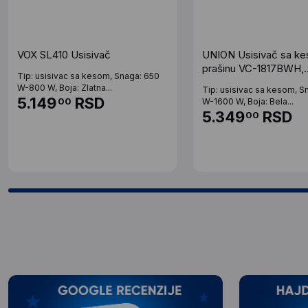
VOX SL410 Usisivač
UNION Usisivač sa k
prašinu VC-1817BWH,
Tip: usisivac sa kesom, Snaga: 650
bela/plava
W-800 W, Boja: Zlatna...
Tip: usisivac sa kesom, S
5.149
RSD
00
W-1600 W, Boja: Bela...
5.349
RSD
00