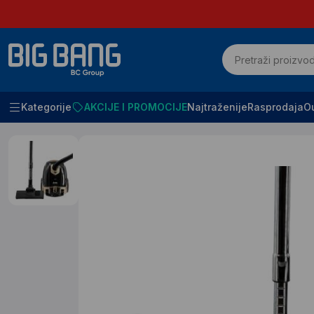
Kategorije
AKCIJE I PROMOCIJE
Najtraženije
Rasprodaja
Ou
Početna
Mali kucni aparati
Usisivaci