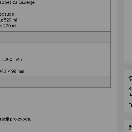
(sobe) za čišćenje
/posude
u: 520 ml
: 270 ml
e: 5200 mAh
 340 x 98 mm
S
d
T
aciji proizvoda.
Ž