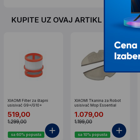
KUPITE UZ OVAJ ARTIKL PO SPEC
XIAOMI Filter za štapni
XIAOMI Tkanina za Robot
usisivač G9+/G10+
usisivač Mop Essential
519,00
1.079,00
1.299,00
1.199,00
sa 60% popusta
sa 10% popusta