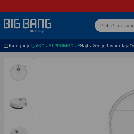
Kategorije
AKCIJE I PROMOCIJE
Najtraženije
Rasprodaja
Ou
Početna
Mali kucni aparati
Usisivaci