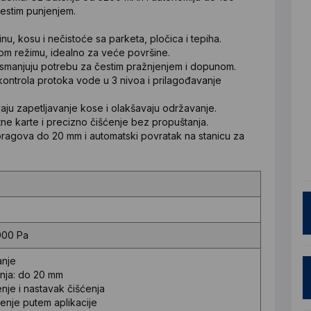
estim punjenjem.
, kosu i nečistoće sa parketa, pločica i tepiha.
om režimu, idealno za veće površine.
u smanjuju potrebu za čestim pražnjenjem i dopunom.
kontrola protoka vode u 3 nivoa i prilagođavanje
avaju zapetljavanje kose i olakšavaju održavanje.
tne karte i precizno čišćenje bez propuštanja.
pragova do 20 mm i automatski povratak na stanicu za
000 Pa
anje
nja: do 20 mm
nje i nastavak čišćenja
ćenje putem aplikacije