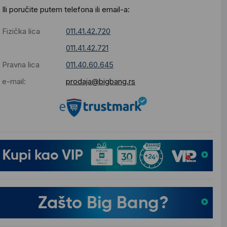
Ili poručite putem telefona ili email-a:
Fizička lica
011.41.42.720
011.41.42.721
Pravna lica
011.40.60.645
e-mail:
prodaja@bigbang.rs