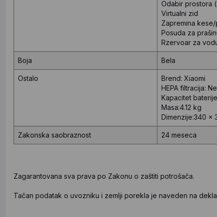
Odabir prostora 
Virtualni zid
Zapremina kese
Posuda za prašin
Rzervoar za vodu
Boja
Bela
Ostalo
Brend:
Xiaomi
HEPA filtracija:
Ne
Kapacitet baterij
Masa:4.12 kg
Dimenzije:340 x
Zakonska saobraznost
24 meseca
Zagarantovana sva prava po Zakonu o zaštiti potrošača.
Tačan podatak o uvozniku i zemlji porekla je naveden na deklar