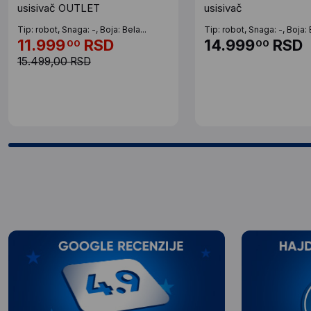
usisivač OUTLET
usisivač
Tip: robot, Snaga: -, Boja: Bela...
Tip: robot, Snaga: -, Boja: B
11.999
RSD
14.999
RSD
00
00
15.499,00 RSD