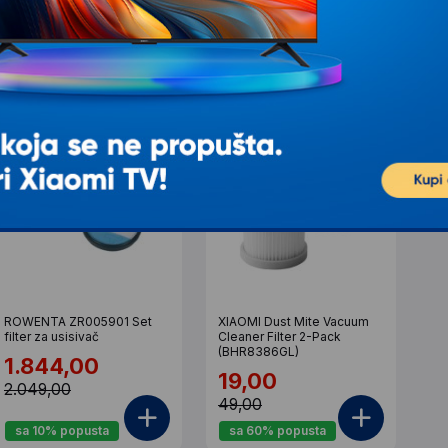
IJALNOJ CENI
ROWENTA ZR005901 Set
XIAOMI Dust Mite Vacuum
filter za usisivač
Cleaner Filter 2-Pack
(BHR8386GL)
1.844,00
19,00
2.049,00
49,00
sa 10% popusta
sa 60% popusta