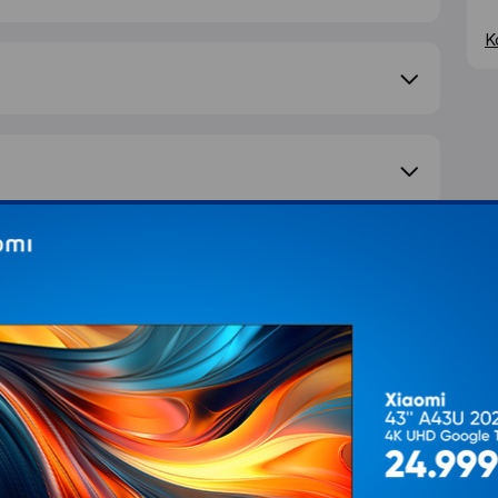
K
e pitanje