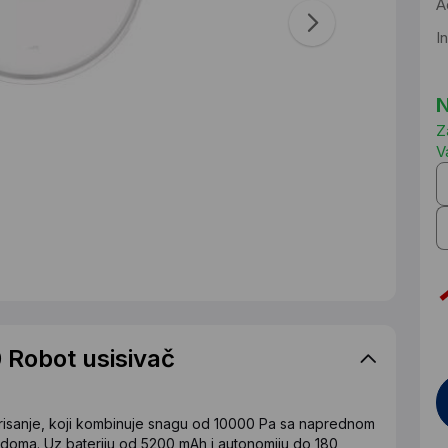
A
I
N
Z
V
Robot usisivač
brisanje, koji kombinuje snagu od 10000 Pa sa naprednom
 doma. Uz bateriju od 5200 mAh i autonomiju do 180