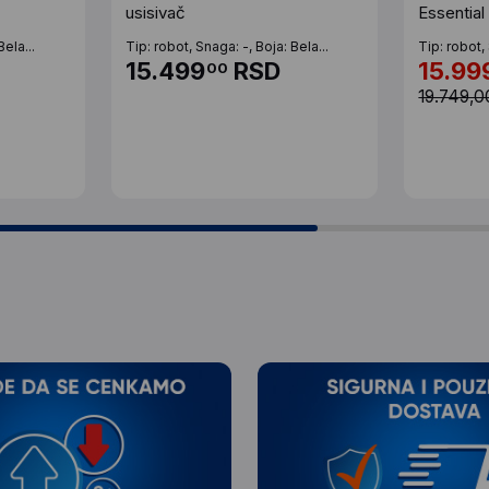
usisivač
Essential
brisač b
ela...
Tip: robot, Snaga: -, Boja: Bela...
Tip: robot, 
15.499
RSD
15.99
00
19.749,