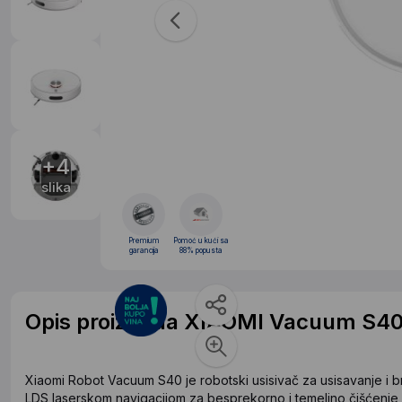
+4
slika
Premium
Pomoć u kući sa
garancija
88% popusta
Opis proizvoda XIAOMI Vacuum S40 
Xiaomi Robot Vacuum S40 je robotski usisivač za usisavanje i 
LDS laserskom navigacijom za besprekorno i temeljno čišćenje