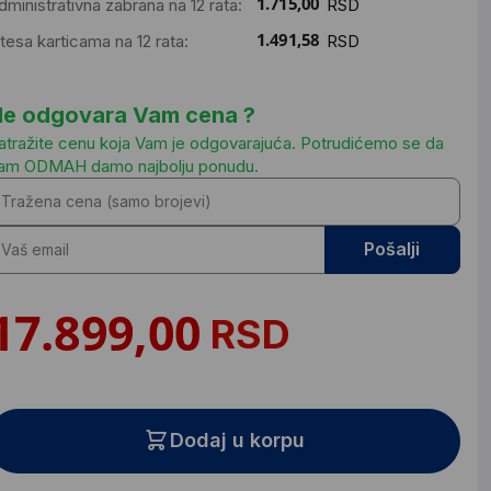
dministrativna zabrana na 12 rata:
RSD
ntesa karticama na 12 rata:
RSD
e odgovara Vam cena ?
atražite cenu koja Vam je odgovarajuća. Potrudićemo se da
am ODMAH damo najbolju ponudu.
Pošalji
RSD
Dodaj u korpu