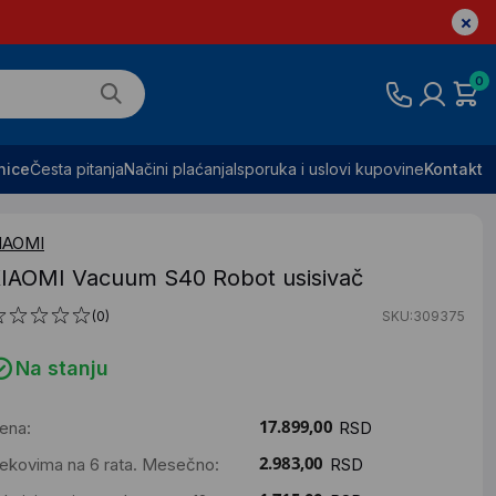
0
nice
Česta pitanja
Načini plaćanja
Isporuka i uslovi kupovine
Kontakt
IAOMI
IAOMI Vacuum S40 Robot usisivač
(0)
SKU:309375
Na stanju
ena:
RSD
ekovima na 6 rata. Mesečno:
RSD