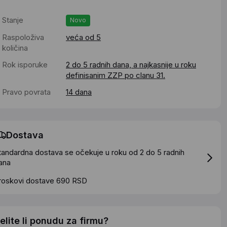
Stanje
Novo
Raspoloživa
veća od 5
količina
Rok isporuke
2 do 5 radnih dana, a najkasnije u roku
definisanim ZZP po clanu 31.
Pravo povrata
14 dana
Dostava
tandardna dostava se očekuje u roku od 2 do 5 radnih
ana
roskovi dostave 690 RSD
elite li ponudu za firmu?