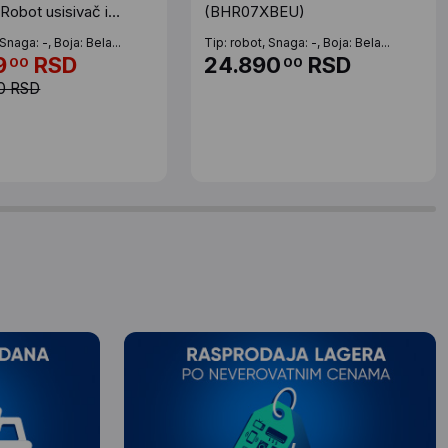
 Robot usisivač i
(BHR07XBEU)
eli OUTLET
Snaga: -, Boja: Bela...
Tip: robot, Snaga: -, Boja: Bela...
9
RSD
24.890
RSD
00
00
00 RSD