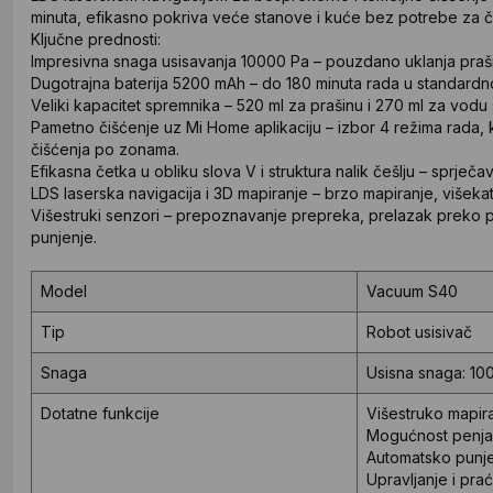
minuta, efikasno pokriva veće stanove i kuće bez potrebe za č
Ključne prednosti:
Impresivna snaga usisavanja 10000 Pa – pouzdano uklanja prašinu
Dugotrajna baterija 5200 mAh – do 180 minuta rada u standardn
Veliki kapacitet spremnika – 520 ml za prašinu i 270 ml za vod
Pametno čišćenje uz Mi Home aplikaciju – izbor 4 režima rada, 
čišćenja po zonama.
Efikasna četka u obliku slova V i struktura nalik češlju – sprječ
LDS laserska navigacija i 3D mapiranje – brzo mapiranje, višeka
Višestruki senzori – prepoznavanje prepreka, prelazak preko 
punjenje.
Model
Vacuum S40
Tip
Robot usisivač
Snaga
Usisna snaga: 10
Dotatne funkcije
Višestruko mapir
Mogućnost penja
Automatsko punje
Upravljanje i pra