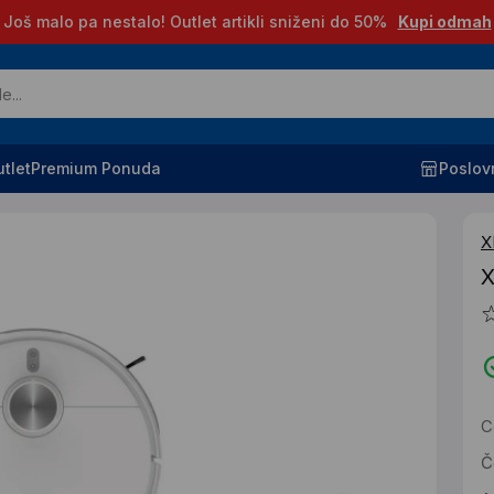
Još malo pa nestalo! Outlet artikli sniženi do 50%
Kupi odmah
tlet
Premium Ponuda
Poslov
X
X
C
Č