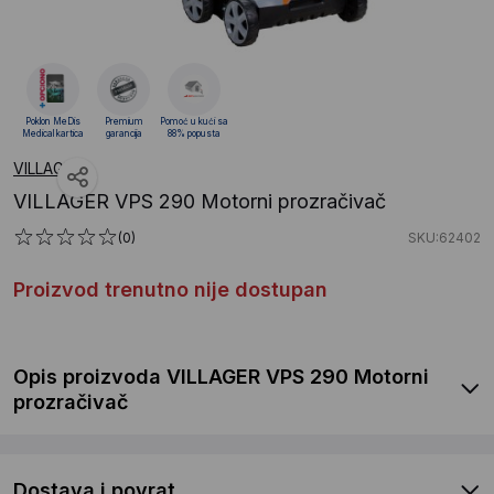
Poklon MeDis
Premium
Pomoć u kući sa
Medical kartica
garancija
88% popusta
VILLAGER
VILLAGER VPS 290 Motorni prozračivač
(0)
SKU:62402
Proizvod trenutno nije dostupan
Opis proizvoda VILLAGER VPS 290 Motorni
prozračivač
Dostava i povrat