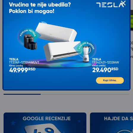
GARDENA Prozračivač trave
FIELDMANN FZV 2004
Combisystem 3395-20
vertikulator za travn
Normal 0 21 false false false EN-US X-NONE X-
FZV 2004-E Električni verti
NONE /* Style Definitions */ table.MsoNormalTable
13.899
RSD
00
{mso-style-name:"Table Normal"; mso-tstyle-
rowband-size:0;...
9.949
RSD
00