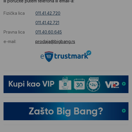
Ili poručite putem telefona ili email-a:
Fizička lica
011.41.42.720
011.41.42.721
Pravna lica
011.40.60.645
e-mail:
prodaja@bigbang.rs