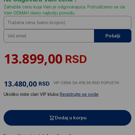
Zatražite cenu koja Vam je odgovarajuća. Potrudićemo se da
Vam ODMAH damo najbolju ponudu.
Pošalji
RSD
VIP CENA
SA 419,00 RSD POPUSTA
RSD
Ukoliko niste clan VIP kluba
Registrujte se ovde
Dodaj u korpu