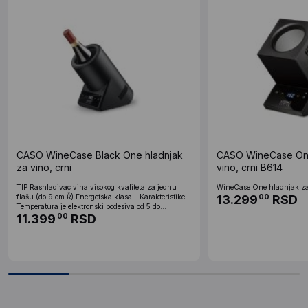
CASO WineCase Black One hladnjak
CASO WineCase One
za vino, crni
vino, crni B614
TIP Rashladivac vina visokog kvaliteta za jednu
WineCase One hladnjak za v
flašu (do 9 cm Ř) Energetska klasa - Karakteristike
13.299
RSD
00
Temperatura je elektronski podesiva od 5 do...
11.399
RSD
00