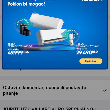
Opis proizvoda CASO WineCase One INOX
hladnjak za vino,inox
Dostava i povrat
Garancija
Recenzije kupaca
Ostavite komentar, ocenu ili postavite
pitanje
KUPITE UZ OVAJ ARTIKL PO SPECIJALNOJ