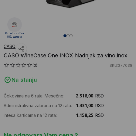
Pomoć u kući sa
88% popusta
CASO
CASO WineCase One INOX hladnjak za vino,inox
(0)
SKU:277038
Na stanju
Čekovima na 6 rata. Mesečno:
RSD
Administrativna zabrana na 12 rata:
RSD
Intesa karticama na 12 rata:
RSD
Ne odgovara Vam cena ?