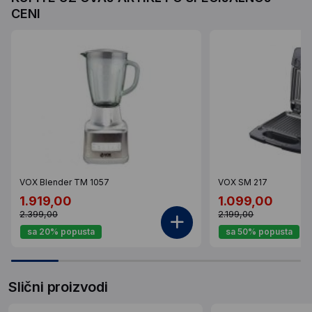
CENI
VOX Blender TM 1057
VOX SM 217
1.919,00
1.099,00
2.399,00
2.199,00
sa 20% popusta
sa 50% popusta
Slični proizvodi