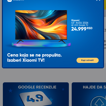
ELEGOO Mini Heater
ELEGOO Mercury XS
& Curing Machine
Specifikacija Elegoo Mini Heater je kompaktni grejač
namenjen resin 3D štampačima koji održava
Specifikacija Mercury XS B
stabilnu temperaturu unutar komore za
pranje i 1 stanicu za nakna
pouzdaniju...
dvostrukom funkcijom čišće
7.049
RSD
00
16.799
RSD
00