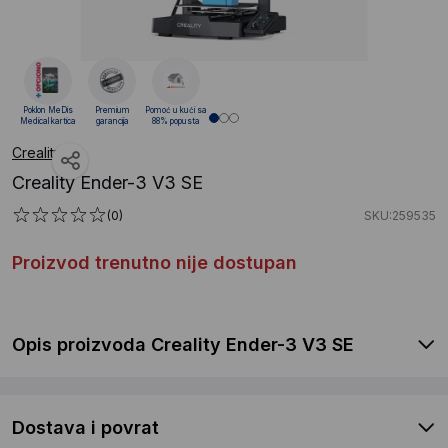
Poklon MeDis
Premium
Pomoć u kući sa
Medical kartica
garancija
88% popusta
Creality
Creality Ender-3 V3 SE
(0)
SKU:259535
Proizvod trenutno nije dostupan
Opis proizvoda Creality Ender-3 V3 SE
Dostava i povrat