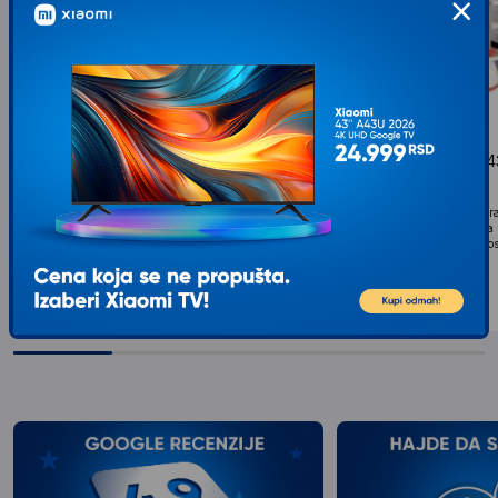
ESPERANZA EKG009 aparat za
COLOSSUS CSS-543
kuvanje na pari
kuvanje na pari
Snaga : 400W Kapacitet : 7,5l (total) Tajmer : 0-60
Tip Aparat za kuvanje Kara
minuta Dužina kabla : 1m 3 ležišta za posude
snaga 700 W Regulator sa 
Dimenzije 24 *37cm Dimenzije pojedinačne
podešavanja 3 providne po
posude...
ukupnim kapacitetom...
3.547
RSD
5.099
RSD
00
00