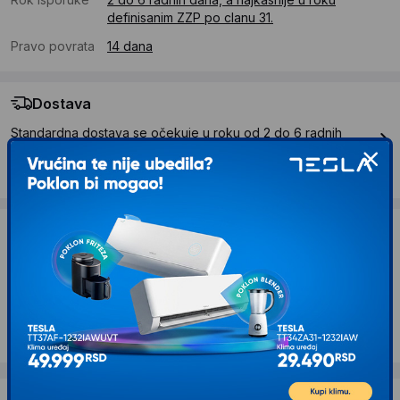
definisanim ZZP po clanu 31.
Pravo povrata
14 dana
Dostava
Standardna dostava se očekuje u roku od 2 do 6 radnih
dana
Troskovi dostave 490 RSD
Želite li ponudu za firmu?
Kontaktirajte nas
Opis proizvoda Beper Solarna zamka za
insekte P206ZAN110