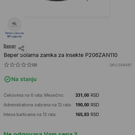
Pomoć u kući sa
88% popusta
Beper
Beper Solarna zamka za insekte P206ZAN110
(0)
SKU:208481
Na stanju
Čekovima na 6 rata. Mesečno:
RSD
Administrativna zabrana na 12 rata:
RSD
Intesa karticama na 12 rata:
RSD
Ne odgovara Vam cena ?