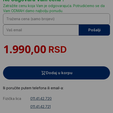
Zatražite cenu koja Vam je odgovarajuća. Potrudićemo se da
Vam ODMAH damo najbolju ponudu.
Pošalji
RSD
Dodaj u korpu
Ili poručite putem telefona ili email-a:
Fizička lica
011.41.42.720
011.41.42.721