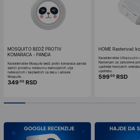
MOSQUITO BEDŽ PROTIV
HOME Rasterivač k
KOMARACA - PANDA
Karakteristike Ultrazvučni
Namenjen za zatvorene pros
Karakteristike Mosquito bedž protiv komaraca panda
upotrebe hemijskih sredsta
sadrži prirodnu mešavinu esencijalnih ulja
upotrebu...
netoksičnih i bezbednih za decu i odrasle.
599
RSD
00
Mosquito...
349
RSD
00