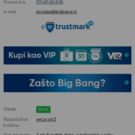
Pravna lica
011.40.60.645
e-mail:
prodaja@bigbang.rs
Stanje
Novo
Raspoloživa
veća od 5
količina
Rok isporuke
2 do 6 radnih dana, a najkasnije u roku