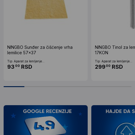
NINGBO Sunđer za čišćenje vrha
NINGBO Tinol za lem
lemilice 57x37
17KON
Tip: Aparat za lemljenje...
Tip: Aparat za lemljenje...
93
RSD
299
RSD
00
00