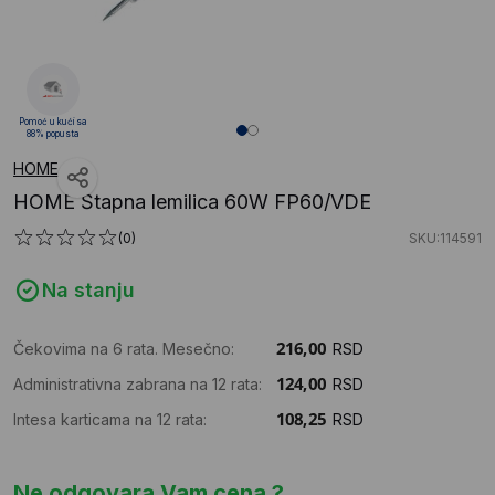
Pomoć u kući sa
88% popusta
HOME
HOME Štapna lemilica 60W FP60/VDE
(0)
SKU:114591
Na stanju
Čekovima na 6 rata. Mesečno:
RSD
Administrativna zabrana na 12 rata:
RSD
Intesa karticama na 12 rata:
RSD
Ne odgovara Vam cena ?