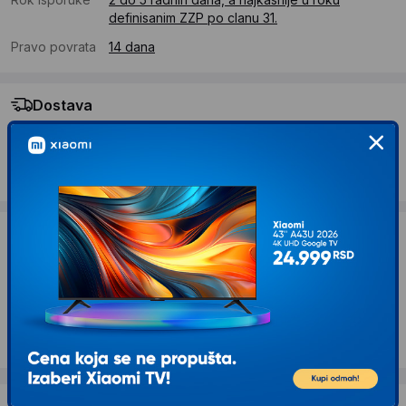
definisanim ZZP po clanu 31.
Pravo povrata
14 dana
Dostava
Standardna dostava se očekuje u roku od 2 do 5 radnih
dana
Troskovi dostave 490 RSD
Želite li ponudu za firmu?
Kontaktirajte nas
Opis proizvoda HOME Štapna lemilica 60W
FP60/VDE