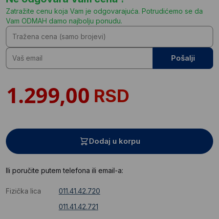
Zatražite cenu koja Vam je odgovarajuća. Potrudićemo se da
Vam ODMAH damo najbolju ponudu.
Pošalji
RSD
Dodaj u korpu
Ili poručite putem telefona ili email-a:
Fizička lica
011.41.42.720
011.41.42.721