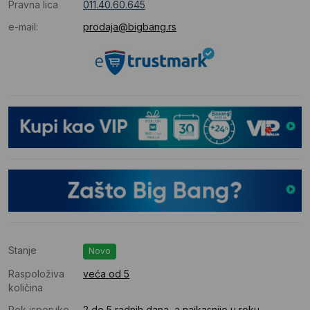
Pravna lica
011.40.60.645
e-mail:
prodaja@bigbang.rs
Stanje
Novo
Raspoloživa
veća od 5
količina
Rok isporuke
2 do 5 radnih dana, a najkasnije u roku