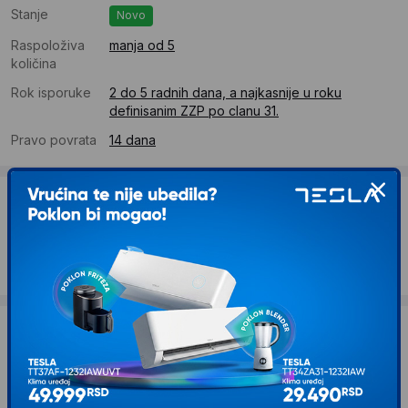
Stanje
Novo
Raspoloživa
manja od 5
količina
Rok isporuke
2 do 5 radnih dana, a najkasnije u roku
definisanim ZZP po clanu 31.
Pravo povrata
14 dana
Dostava
Standardna dostava se očekuje u roku od 2 do 5 radnih
dana
Troskovi dostave 490 RSD
Želite li ponudu za firmu?
Kontaktirajte nas