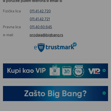
Ili poručite putem telefona ili email-a:
Fizička lica
011.41.42.720
011.41.42.721
Pravna lica
011.40.60.645
e-mail:
prodaja@bigbang.rs