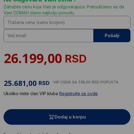
Zatražite cenu koja Vam je odgovarajuća. Potrudićemo se da
Vam ODMAH damo najbolju ponudu.
Pošalji
RSD
VIP CENA
SA 518,00 RSD POPUSTA
RSD
Ukoliko niste clan VIP kluba
Registrujte se ovde
Dodaj u korpu