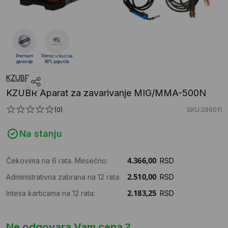
Premium
Pomoć u kući sa
garancija
88% popusta
KZUBR
KZUBR Aparat za zavarivanje MIG/MMA-500N
(0)
SKU:299011
Na stanju
Čekovima na 6 rata. Mesečno:
RSD
Administrativna zabrana na 12 rata:
RSD
Intesa karticama na 12 rata:
RSD
Ne odgovara Vam cena ?