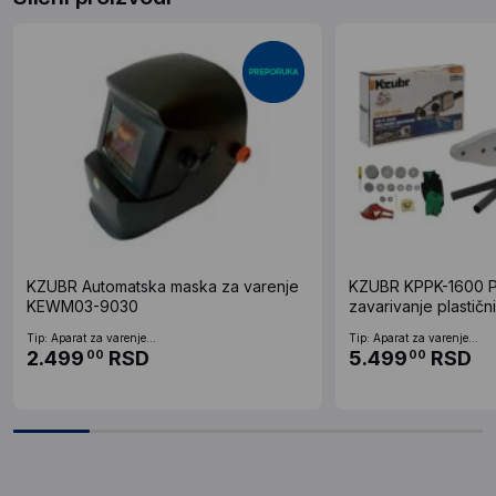
KZUBR Automatska maska za varenje
KZUBR KPPK-1600 P
KEWM03-9030
zavarivanje plastičn
(050720190604)
Tip: Aparat za varenje...
Tip: Aparat za varenje...
2.499
RSD
5.499
RSD
00
00