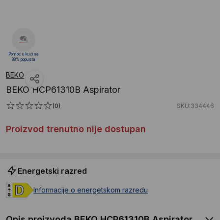
Pomoć u kući sa
88% popusta
BEKO
BEKO HCP61310B Aspirator
(0)
SKU:334446
Proizvod trenutno nije dostupan
Energetski razred
Informacije o energetskom razredu
Opis proizvoda BEKO HCP61310B Aspirator