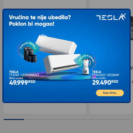
VOX TRD60F15BL Aspirator
HOME Aspirator TW
KPE6044B
Vrsta aspiratora: Ugradni, Sirina: 60 cm, Boja:
Crna...
Vrsta aspiratora: Ugradni, 
5.049
RSD
00
Crna...
8.199
RSD
00