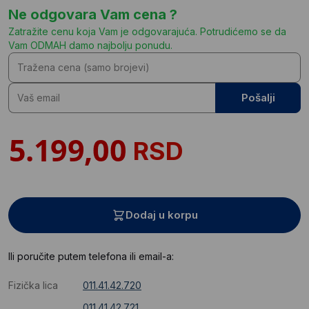
Ne odgovara Vam cena ?
Zatražite cenu koja Vam je odgovarajuća. Potrudićemo se da
Vam ODMAH damo najbolju ponudu.
Pošalji
RSD
Dodaj u korpu
Ili poručite putem telefona ili email-a:
Fizička lica
011.41.42.720
011.41.42.721