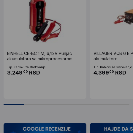
EINHELL CE-BC 1 M, 6/12V Punjač
VILLAGER VCB 6 E P
akumulatora sa mikroprocesorom
akumulatore
Tip: Kablovi za startovanje...
Tip: Kablovi za startovanje.
3.249
RSD
4.399
RSD
00
00