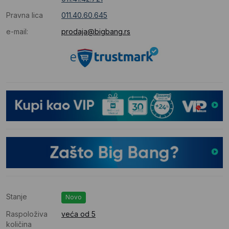
Pravna lica
011.40.60.645
e-mail:
prodaja@bigbang.rs
Stanje
Novo
Raspoloživa
veća od 5
količina