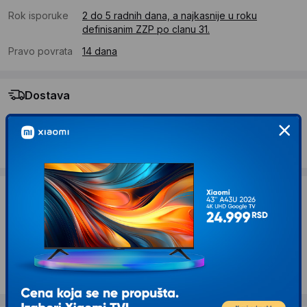
Rok isporuke
2 do 5 radnih dana, a najkasnije u roku
definisanim ZZP po clanu 31.
Pravo povrata
14 dana
Dostava
Standardna dostava se očekuje u roku od 2 do 5 radnih
dana
Troskovi dostave 490 RSD
Želite li ponudu za firmu?
Kontaktirajte nas
Opis proizvoda ULTRACELL Žele akumulator
18 Ah šifra 12V/18-Ultracell