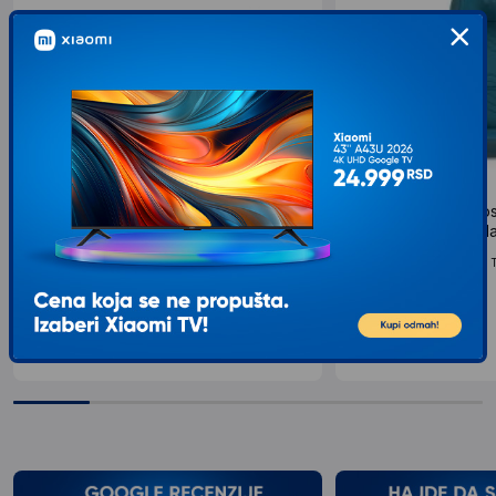
KINDERKRAFT Autosedište I-SPARK I
KINDERKRAFT Autos
SIZE - Zelena
SIZE 100-150cm - Ha
Nosivost sedista: 0-36 kg, Tip sedista: Sedista za
Nosivost sedista: 0-36 kg, T
decu...
decu...
9.149
RSD
12.949
RSD
00
00