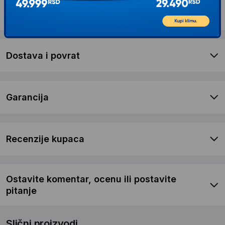
Opis proizvoda KETER Newton Plus Wide
11x7.5 baštenska kućica
Dostava i povrat
Garancija
Recenzije kupaca
Ostavite komentar, ocenu ili postavite
pitanje
Slični proizvodi