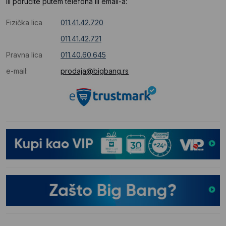
Ili poručite putem telefona ili email-a:
Fizička lica
011.41.42.720
011.41.42.721
Pravna lica
011.40.60.645
e-mail:
prodaja@bigbang.rs