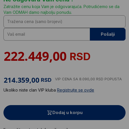
Zatražite cenu koja Vam je odgovarajuća. Potrudićemo se da
Vam ODMAH damo najbolju ponudu.
Pošalji
RSD
VIP CENA
SA 8.090,00 RSD POPUSTA
RSD
Ukoliko niste clan VIP kluba
Registrujte se ovde
Dodaj u korpu