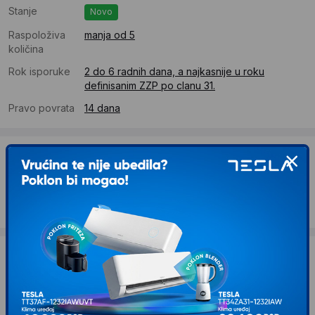
Stanje
Novo
Raspoloživa
manja od 5
količina
Rok isporuke
2 do 6 radnih dana, a najkasnije u roku
definisanim ZZP po clanu 31.
Pravo povrata
14 dana
Dostava
Standardna dostava se očekuje u roku od 2 do 6 radnih
dana
Troskovi dostave 3790 RSD
Želite li ponudu za firmu?
Kontaktirajte nas