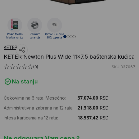
Poklon MeDis
Premium
Pomoć u kući sa
Medical kartica
garancija
88% popusta
KETER
KETER Newton Plus Wide 11x7.5 baštenska kućica
(0)
SKU:337067
Na stanju
Čekovima na 6 rata. Mesečno:
RSD
Administrativna zabrana na 12 rata:
RSD
Intesa karticama na 12 rata:
RSD
Ne odgovara Vam cena ?