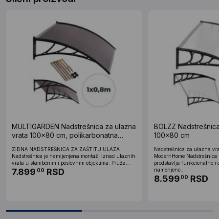
MULTIGARDEN Nadstrešnica za ulazna
BOLZZ Nadstrešnica
vrata 100×80 cm, polikarbonatna
100x80 cm
zaštita
ZIDNA NADSTREŠNICA ZA ZAŠTITU ULAZA
Nadstrešnica za ulazna vr
Nadstrešnica je namijenjena montaži iznad ulaznih
ModernHome Nadstrešnica 
vrata u stambenim i poslovnim objektima. Pruža...
predstavlja funkcionalno i e
7.899
RSD
namenjeno...
00
8.599
RSD
00