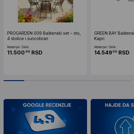
PROGARDEN 009 Baštenski set – sto,
GREEN BAY Baštensk
4 stolice i suncobran
Kapri
Materijal: Čelik...
Materijal: Čelik...
11.500
RSD
14.549
RSD
00
00