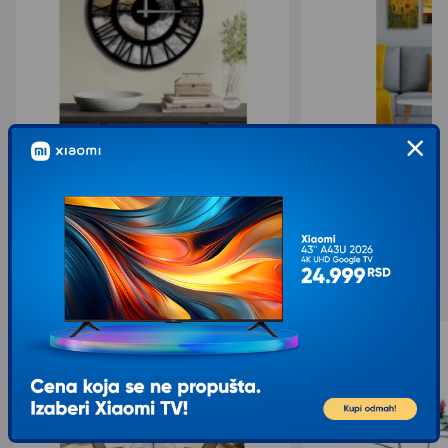
WALLXPERT Zidni sat 5050MS 027
WALLXPERT Dekorativ
2.221,00
621,00
2.468,00
1.035,00
sa 10% popusta
sa 40% popusta
Slični proizvodi