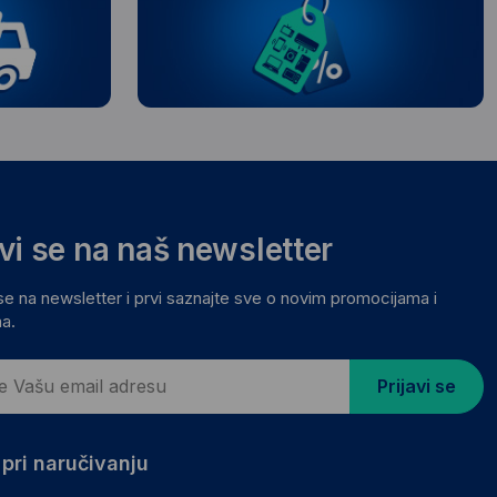
avi se na naš newsletter
 se na newsletter i prvi saznajte sve o novim promocijama i
a.
Prijavi se
pri naručivanju