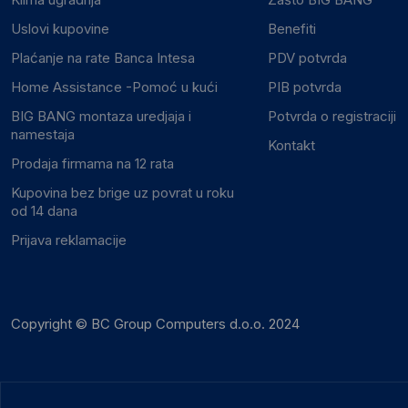
Uslovi kupovine
Benefiti
Plaćanje na rate Banca Intesa
PDV potvrda
Home Assistance -Pomoć u kući
PIB potvrda
BIG BANG montaza uredjaja i
Potvrda o registraciji
namestaja
Kontakt
Prodaja firmama na 12 rata
Kupovina bez brige uz povrat u roku
od 14 dana
Prijava reklamacije
Copyright © BC Group Computers d.o.o. 2024