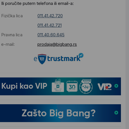
Ili poručite putem telefona ili email-a:
Fizička lica
011.41.42.720
011.41.42.721
Pravna lica
011.40.60.645
e-mail:
prodaja@bigbang.rs