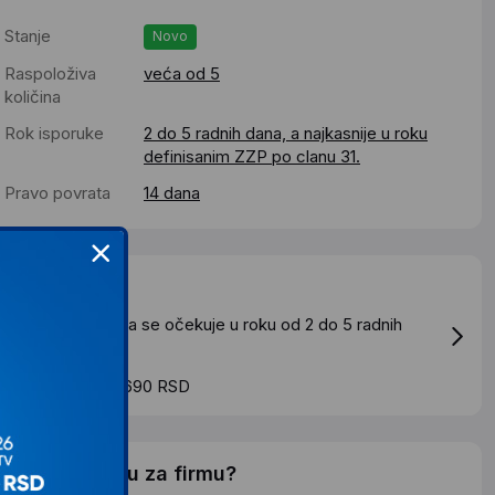
Stanje
Novo
Raspoloživa
veća od 5
količina
Rok isporuke
2 do 5 radnih dana, a najkasnije u roku
definisanim ZZP po clanu 31.
Pravo povrata
14 dana
Dostava
tandardna dostava se očekuje u roku od 2 do 5 radnih
ana
roskovi dostave 690 RSD
elite li ponudu za firmu?