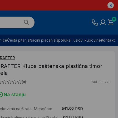
0
nice
Česta pitanja
Načini plaćanja
Isporuka i uslovi kupovine
Kontakt
RAFTER
RAFTER Klupa baštenska plastična timor
ela
(0)
SKU:156278
Na stanju
ekovima na 6 rata. Mesečno:
RSD
dministrativna zabrana na 12 rata:
RSD