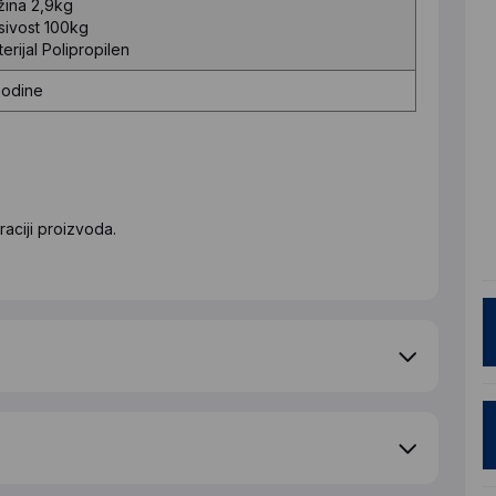
žina
2,9kg
sivost
100kg
erijal
Polipropilen
Godine
aciji proizvoda.