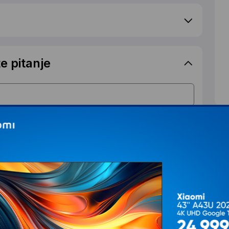
e pitanje
S
d
T
Ž