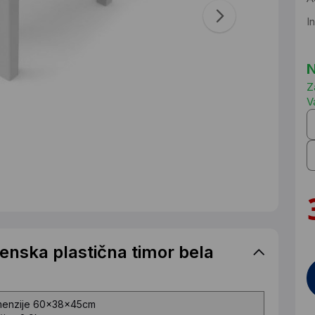
I
N
Z
V
nska plastična timor bela
menzije
60x38x45cm