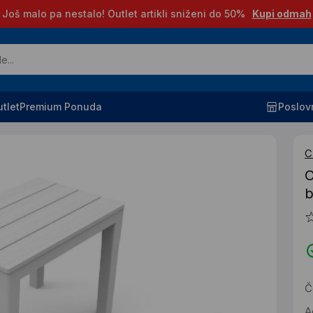
Još malo pa nestalo! Outlet artikli sniženi do 50%
Kupi odmah
tlet
Premium Ponuda
Poslov
C
C
b
Č
A