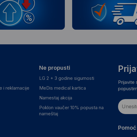
Prij
Ne propusti
LG 2 + 3 godine sigurnosti
Prijavite
 i reklamacije
MeDis medical kartica
popustim
Namestaj akcija
Poklon vaučer 10% popusta na
nameštaj
Pomoć 