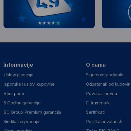
Informacije
O nama
Uslovi placanja
Sigurnost podataka
Isporuka i uslovi kupovine
Odustanak od kupovine
Best price
Povraćaj novca
5 Godina garancije
E-trustmark
BC Group Premium garancija
Sertifikati
Sindikalna prodaja
Politika privatnosti
Klima ugradnja
Zašto BIG BANG