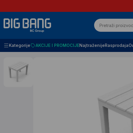
Kategorije
AKCIJE I PROMOCIJE
Najtraženije
Rasprodaja
Ou
Početna
SVE ZA BAŠTU
Bastenske klupe