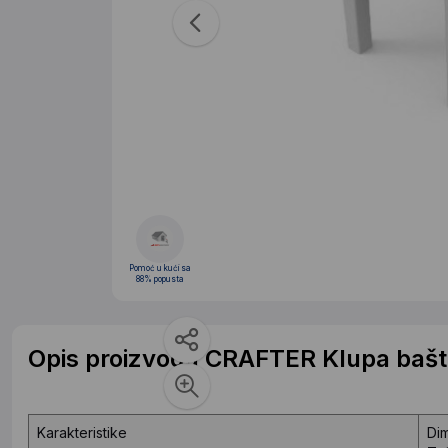
Pomoć u kući sa
88% popusta
Opis proizvoda CRAFTER Klupa bašte
Karakteristike
Di