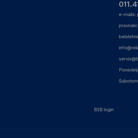
011.4
e-mails:
pravnali
belatehn
info@rek
servis@b
Ponedelj
Subotom:
B2B login