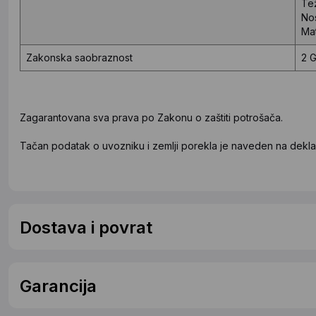
Te
No
Mat
Zakonska saobraznost
2 
Zagarantovana sva prava po Zakonu o zaštiti potrošača.
Tačan podatak o uvozniku i zemlji porekla je naveden na deklar
Dostava i povrat
Garancija