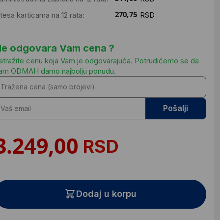
ntesa karticama na 12 rata:
RSD
e odgovara Vam cena ?
atražite cenu koja Vam je odgovarajuća. Potrudićemo se da
am ODMAH damo najbolju ponudu.
Pošalji
RSD
Dodaj u korpu