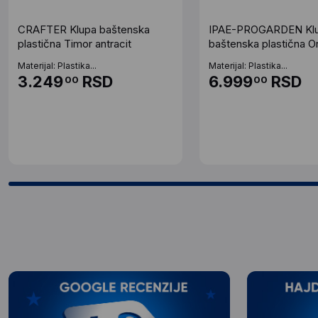
CRAFTER Klupa baštenska
IPAE-PROGARDEN Kl
plastična Timor antracit
baštenska plastična O
zelena
Materijal: Plastika...
Materijal: Plastika...
3.249
RSD
6.999
RSD
00
00