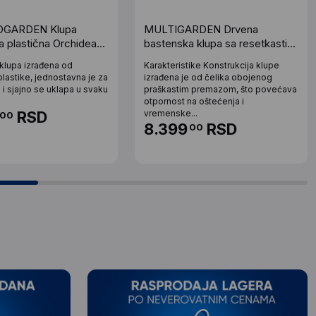
OGARDEN Klupa
MULTIGARDEN Drvena
a plastična Orchidea
bastenska klupa sa resetkastim
naslonom 11852 cm -
klupa izrađena od
Karakteristike Konstrukcija klupe
MultiGarden
plastike, jednostavna je za
izrađena je od čelika obojenog
 i sjajno se uklapa u svaku
praškastim premazom, što povećava
otpornost na oštećenja i
RSD
vremenske...
00
8.399
RSD
00