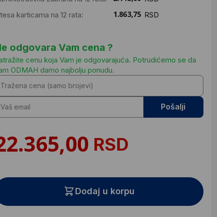
ntesa karticama na 12 rata:
RSD
e odgovara Vam cena ?
atražite cenu koja Vam je odgovarajuća. Potrudićemo se da
am ODMAH damo najbolju ponudu.
Pošalji
RSD
Dodaj u korpu