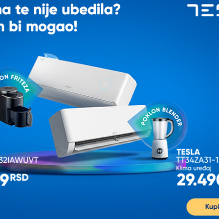
K
IJALNOJ CENI
OPVIQ Podna lampa AYD
OPVIQ Podna lampa 115
2806
1.897,00
1.892,00
2.372,00
2.365,00