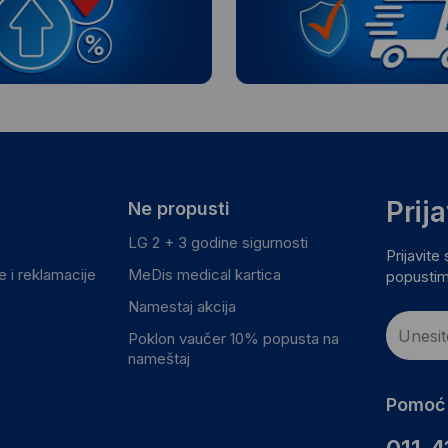
Prij
Ne propusti
LG 2 + 3 godine sigurnosti
Prijavite
 i reklamacije
MeDis medical kartica
popustim
Namestaj akcija
Poklon vaučer 10% popusta na
nameštaj
Pomoć 