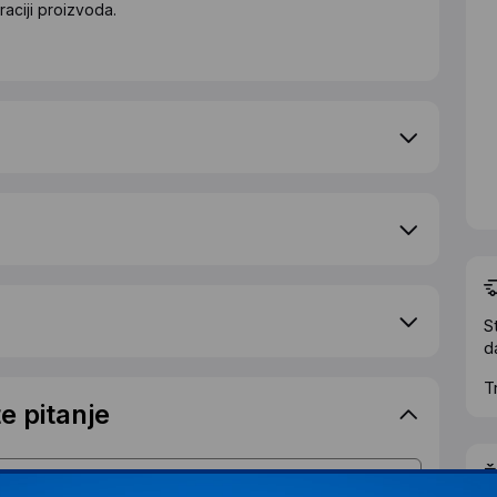
aciji proizvoda.
S
d
T
e pitanje
Ž