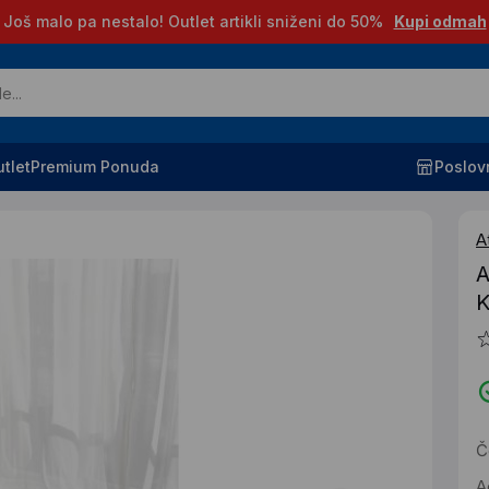
Još malo pa nestalo! Outlet artikli sniženi do 50%
Kupi odmah
tlet
Premium Ponuda
Poslov
A
A
K
Č
A