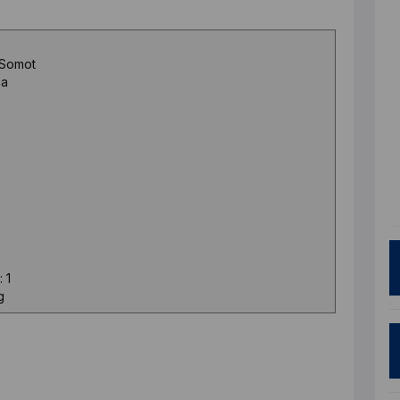
 Somot
na
 1
g