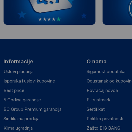
Informacije
O nama
Uslovi placanja
Sigurnost podataka
Isporuka i uslovi kupovine
Odustanak od kupovine
Best price
Povraćaj novca
5 Godina garancije
E-trustmark
BC Group Premium garancija
Sertifikati
Sindikalna prodaja
Politika privatnosti
Klima ugradnja
Zašto BIG BANG