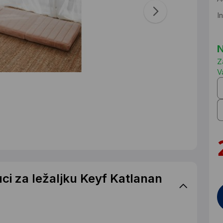
I
N
Z
V
uci za ležaljku Keyf Katlanan