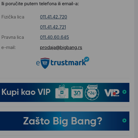
Ili poručite putem telefona ili email-a:
Fizička lica
011.41.42.720
011.41.42.721
Pravna lica
011.40.60.645
e-mail:
prodaja@bigbang.rs