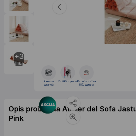
+3
slika
Premium
Do 40% popusta
Pomoć u kući sa
garancija
88% popusta
Opis proizvoda Atelier del Sofa Jast
Pink