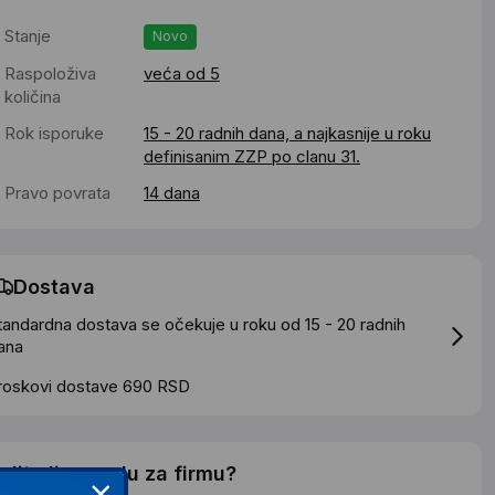
Stanje
Novo
Raspoloživa
veća od 5
količina
Rok isporuke
15 - 20 radnih dana, a najkasnije u roku
definisanim ZZP po clanu 31.
Pravo povrata
14 dana
Dostava
tandardna dostava se očekuje u roku od 15 - 20 radnih
ana
roskovi dostave 690 RSD
elite li ponudu za firmu?