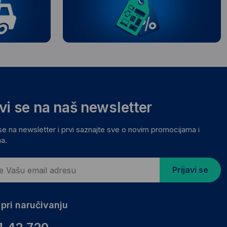
avi se na naš newsletter
 se na newsletter i prvi saznajte sve o novim promocijama i
a.
Prijavi se
pri naručivanju