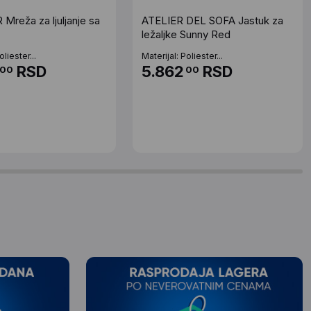
Mreža za ljuljanje sa
ATELIER DEL SOFA Jastuk za
ležaljke Sunny Red
oliester...
Materijal: Poliester...
RSD
5.862
RSD
00
00