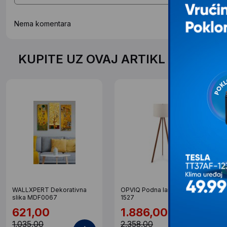
Nema komentara
KUPITE UZ OVAJ ARTIKL PO SPEC
WALLXPERT Dekorativna
OPVIQ Podna lampa AYD
slika MDF0067
1527
621,00
1.886,00
1.035,00
2.358,00