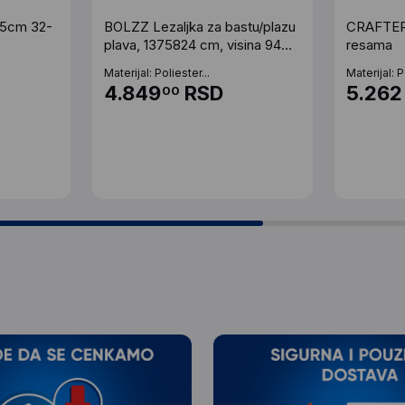
55cm 32-
BOLZZ Lezaljka za bastu/plazu
CRAFTER 
plava, 1375824 cm, visina 94
resama
cm
Materijal: Poliester...
Materijal: P
4.849
RSD
5.262
00