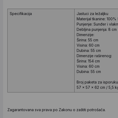
Specifikacija
Jastuci za ležaljku
Materijal tkanine: 100%
Punjenje: Sunđer i vlak
Debljina punjenja: 8 cm
Dimenzije:
Širina: 55 cm
Visina: 60 ​​cm
Dubina: 55 cm
Dimenzije raširenog:
Širina: 154 cm
Visina: 60 ​​cm
Dubina: 55 cm
Broj paketa za isporuku:
57 x 57 x 62 cm / 5,5 k
Zagarantovana sva prava po Zakonu o zaštiti potrošača.