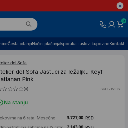
0
nice
Česta pitanja
Načini plaćanja
Isporuka i uslovi kupovine
Kontakt
telier del Sofa
telier del Sofa Jastuci za ležaljku Keyf
atlanan Pink
(0)
SKU:215186
Na stanju
ekovima na 6 rata. Mesečno:
RSD
dministrativna zabrana na 12 rata:
RSD