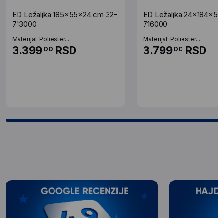
ED Ležaljka 185x55x24 cm 32-
ED Ležaljka 24x184x
713000
716000
Materijal: Poliester...
Materijal: Poliester...
3.399
RSD
3.799
RSD
00
00