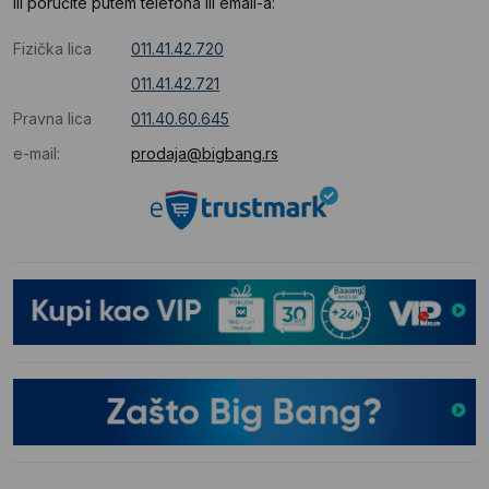
Ili poručite putem telefona ili email-a:
Fizička lica
011.41.42.720
011.41.42.721
Pravna lica
011.40.60.645
e-mail:
prodaja@bigbang.rs