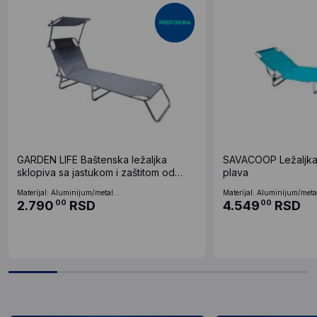
GARDEN LIFE Baštenska ležaljka
SAVACOOP Ležaljka k
sklopiva sa jastukom i zaštitom od
plava
sunca tamno siva 187 x 55 x 27cm
Materijal: Aluminijum/metal...
Materijal: Aluminijum/metal
2.790
RSD
4.549
RSD
00
00