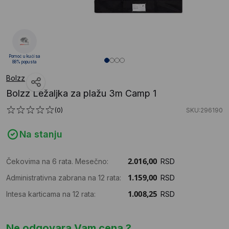
Pomoć u kući sa
88% popusta
Bolzz
Bolzz Ležaljka za plažu 3m Camp 1
(0)
SKU:296190
Na stanju
Čekovima na 6 rata. Mesečno:
RSD
Administrativna zabrana na 12 rata:
RSD
Intesa karticama na 12 rata:
RSD
Ne odgovara Vam cena ?