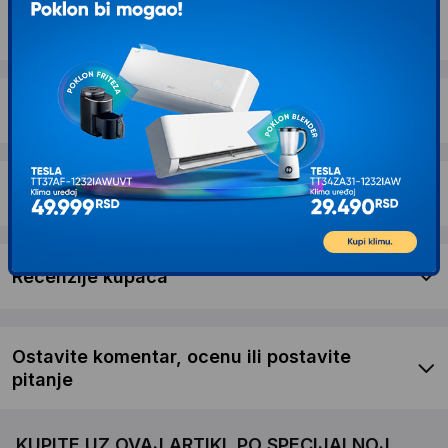
Opis proizvoda Bolzz Ležaljka za plažu 3m
Camp 1
Dostava i povrat
Garancija
Recenzije kupaca
Ostavite komentar, ocenu ili postavite
pitanje
KUPITE UZ OVAJ ARTIKL PO SPECIJALNOJ