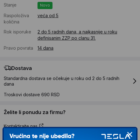
Stanje
Novo
Raspoloživa
veća od 5
količina
Rok isporuke
2 do 5 radnih dana, a najkasnije u roku
definisanim ZZP po clanu 31.
Pravo povrata
14 dana
Dostava
Standardna dostava se očekuje u roku od 2 do 5 radnih
dana
Troskovi dostave 690 RSD
Želite li ponudu za firmu?
Kontaktirajte nas