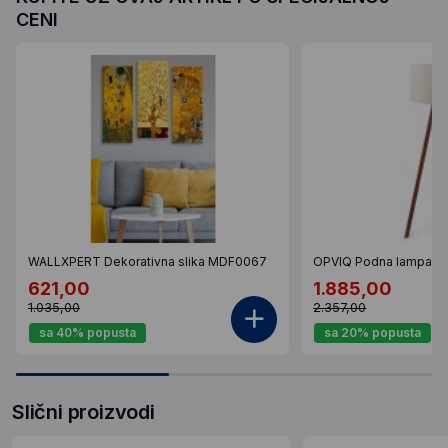
CENI
WALLXPERT Dekorativna slika MDF0067
OPVIQ Podna lampa A
621,00
1.885,00
1.035,00
2.357,00
sa 40% popusta
sa 20% popusta
Slični proizvodi