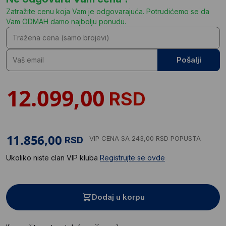
Zatražite cenu koja Vam je odgovarajuća. Potrudićemo se da
Vam ODMAH damo najbolju ponudu.
Pošalji
RSD
VIP CENA
SA 243,00 RSD POPUSTA
RSD
Ukoliko niste clan VIP kluba
Registrujte se ovde
Dodaj u korpu