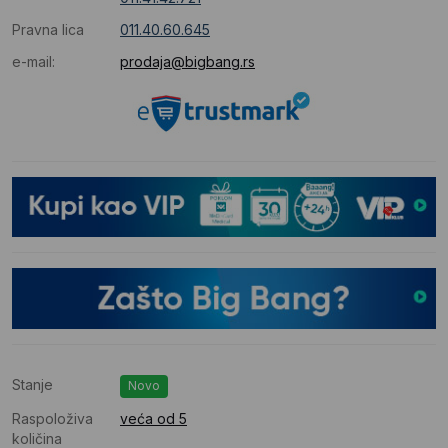
Pravna lica
011.40.60.645
e-mail:
prodaja@bigbang.rs
Stanje
Novo
Raspoloživa
veća od 5
količina