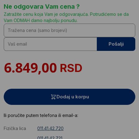
Ne odgovara Vam cena ?
Zatražite cenu koja Vam je odgovarajuća. Potrudićemo se da
Vam ODMAH damo najbolju ponudu.
Pošalji
RSD
Dodaj u korpu
Ili poručite putem telefona ili email-a:
Fizička lica
011.41.42.720
011.41.42.721