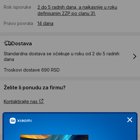
Rok isporuke
2 do 5 radnih dana, a najkasnije u roku
definisanim ZZP po clanu 31.
Pravo povrata
14 dana
Dostava
Standardna dostava se očekuje u roku od 2 do 5 radnih
dana
Troskovi dostave 690 RSD
Želite li ponudu za firmu?
Kontaktirajte nas
Opis proizvoda MAKAO Ležaljka metalna
200x67x44 cm siva TT 710030