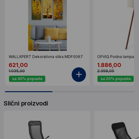
WALLXPERT Dekorativna slika MDF0067
OPVIQ Podna lampa A
621,00
1.886,00
1.035,00
2.358,00
sa 40% popusta
sa 20% popusta
Slični proizvodi