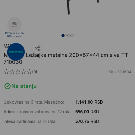
Pomoć u kući sa
88% popusta
MAKAO
MAKAO Ležaljka metalna 200x67x44 cm siva TT
710030
(0)
SKU:283604
Na stanju
Čekovima na 6 rata. Mesečno:
RSD
Administrativna zabrana na 12 rata:
RSD
Intesa karticama na 12 rata:
RSD