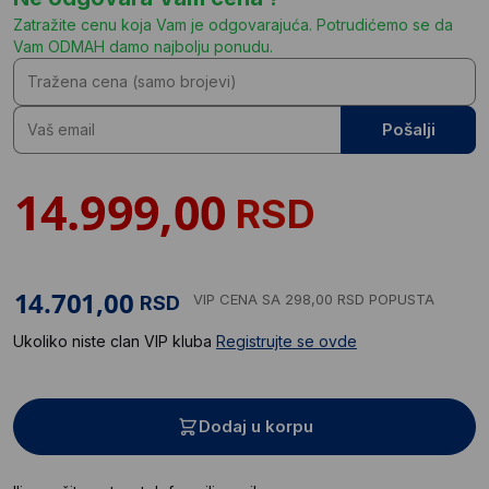
Zatražite cenu koja Vam je odgovarajuća. Potrudićemo se da
Vam ODMAH damo najbolju ponudu.
Pošalji
RSD
VIP CENA
SA 298,00 RSD POPUSTA
RSD
Ukoliko niste clan VIP kluba
Registrujte se ovde
Dodaj u korpu