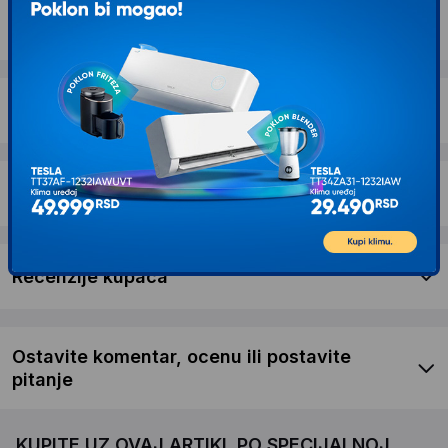
Opis proizvoda INTEX Sofa na izvlačenje
2.03 x 2.24 x 0.66 m
Dostava i povrat
Garancija
Recenzije kupaca
Ostavite komentar, ocenu ili postavite
pitanje
KUPITE UZ OVAJ ARTIKL PO SPECIJALNOJ