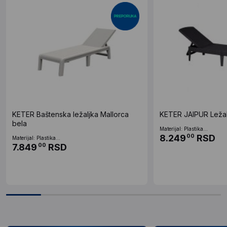
KETER Baštenska ležaljka Mallorca
KETER JAIPUR Ležalj
bela
Materijal: Plastika...
8.249
RSD
00
Materijal: Plastika...
7.849
RSD
00