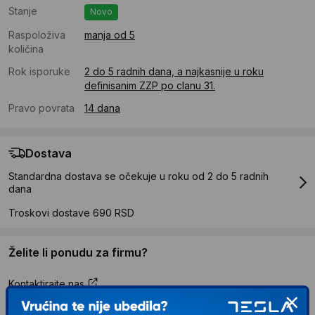
Stanje
Novo
Raspoloživa
manja od 5
količina
Rok isporuke
2 do 5 radnih dana, a najkasnije u roku
definisanim ZZP po clanu 31.
Pravo povrata
14 dana
Dostava
Standardna dostava se očekuje u roku od 2 do 5 radnih
dana
Troskovi dostave 690 RSD
Želite li ponudu za firmu?
Kontaktirajte nas