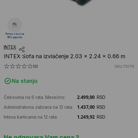
Pomoć u kući sa
88% popusta
INTEX
INTEX Sofa na izvlačenje 2.03 x 2.24 x 0.66 m
(0)
SKU:75176
Na stanju
Čekovima na 6 rata. Mesečno:
RSD
Administrativna zabrana na 12 rata:
RSD
Intesa karticama na 12 rata:
RSD
Ne odgovara Vam cena ?