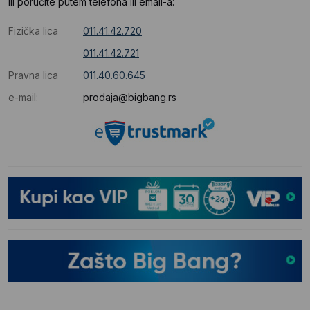
Ili poručite putem telefona ili email-a:
Fizička lica
011.41.42.720
011.41.42.721
Pravna lica
011.40.60.645
e-mail:
prodaja@bigbang.rs