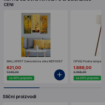
CENI
WALLXPERT Dekorativna slika MDF0067
OPVIQ Podna lampa A
621,00
1.886,00
1.035,00
2.358,00
sa 40% popusta
sa 20% popusta
Slični proizvodi