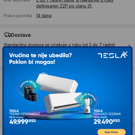
definisanim ZZP po clanu 31.
Pravo povrata
14 dana
Dostava
Standardna dostava se očekuje u roku od 2 do 7 radnih
dana
Troskovi dostave 490 RSD
Želite li ponudu za firmu?
Kontaktirajte nas
Opis proizvoda WURTH Pribor za montažu
baterija