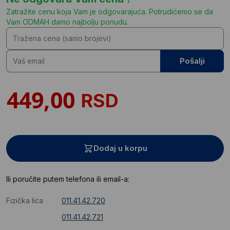
Zatražite cenu koja Vam je odgovarajuća. Potrudićemo se da
Vam ODMAH damo najbolju ponudu.
Pošalji
RSD
Dodaj u korpu
Ili poručite putem telefona ili email-a:
Fizička lica
011.41.42.720
011.41.42.721