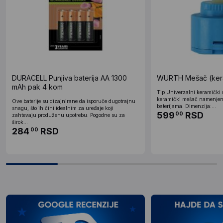
DURACELL Punjiva baterija AA 1300
WURTH Mešač (kera
mAh pak 4 kom
Tip Univerzalni keramički
keramički mešač namenjen
Ove baterije su dizajnirane da isporuče dugotrajnu
baterijama. Dimenzija:...
snagu, što ih čini idealnim za uređaje koji
599
RSD
00
zahtevaju produženu upotrebu. Pogodne su za
širok...
284
RSD
00