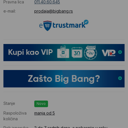
Pravna lica
011.40.60.645
e-mail:
prodaja@bigbang.rs
Stanje
Novo
Raspoloživa
manja od 5
količina
Rok isporuke
2 do 7 radnih dana, a najkasnije u roku