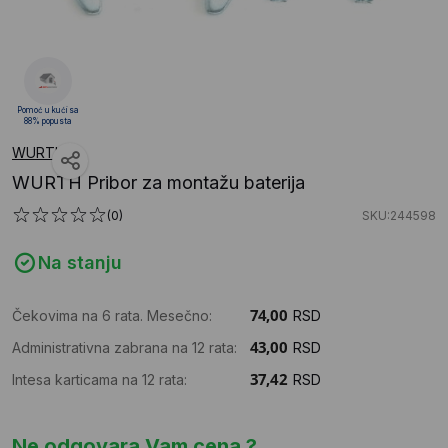
Pomoć u kući sa
88% popusta
WURTH
WURTH Pribor za montažu baterija
(0)
SKU:244598
Na stanju
Čekovima na 6 rata. Mesečno:
RSD
Administrativna zabrana na 12 rata:
RSD
Intesa karticama na 12 rata:
RSD
Ne odgovara Vam cena ?