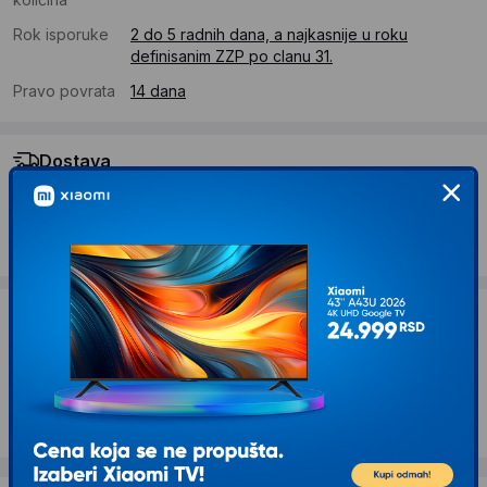
Rok isporuke
2 do 5 radnih dana, a najkasnije u roku
definisanim ZZP po clanu 31.
Pravo povrata
14 dana
Dostava
Standardna dostava se očekuje u roku od 2 do 5 radnih
dana
Troskovi dostave 490 RSD
Želite li ponudu za firmu?
Kontaktirajte nas
Opis proizvoda GORENJE Blender BSM600E