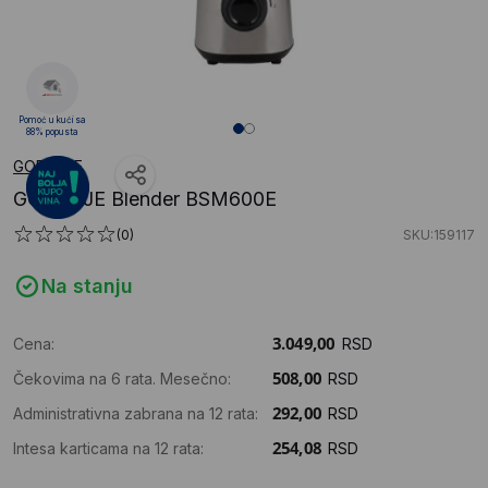
Pomoć u kući sa
88% popusta
GORENJE
GORENJE Blender BSM600E
(0)
SKU:159117
Na stanju
Cena:
RSD
Čekovima na 6 rata. Mesečno:
RSD
Administrativna zabrana na 12 rata:
RSD
Intesa karticama na 12 rata:
RSD