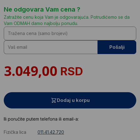
Ne odgovara Vam cena ?
Zatražite cenu koja Vam je odgovarajuća. Potrudićemo se da
Vam ODMAH damo najbolju ponudu.
Pošalji
RSD
Dodaj u korpu
Ili poručite putem telefona ili email-a:
Fizička lica
011.41.42.720