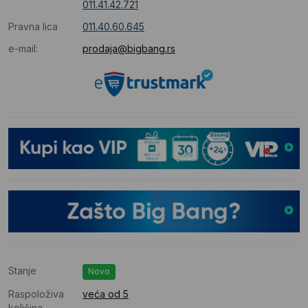
011.41.42.721
Pravna lica
011.40.60.645
e-mail:
prodaja@bigbang.rs
Stanje
Novo
Raspoloživa
veća od 5
količina