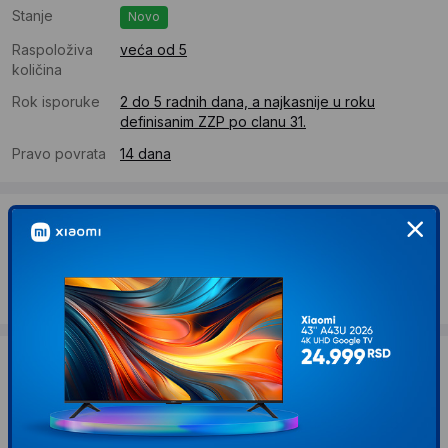
Stanje
Novo
Raspoloživa
veća od 5
količina
Rok isporuke
2 do 5 radnih dana, a najkasnije u roku
definisanim ZZP po clanu 31.
Pravo povrata
14 dana
Dostava
Standardna dostava se očekuje u roku od 2 do 5 radnih
dana
Troskovi dostave 490 RSD
Želite li ponudu za firmu?
Kontaktirajte nas