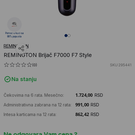
Pomoć u kući sa
88% popusta
REMINGTON
REMINGTON Brijač F7000 F7 Style
(0)
SKU:295441
Na stanju
Čekovima na 6 rata. Mesečno:
RSD
Administrativna zabrana na 12 rata:
RSD
Intesa karticama na 12 rata:
RSD
Ne odgovara Vam cena ?