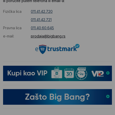
Ili poručite putem telefona ili email-a:
Fizička lica
011.41.42.720
011.41.42.721
Pravna lica
011.40.60.645
e-mail:
prodaja@bigbang.rs