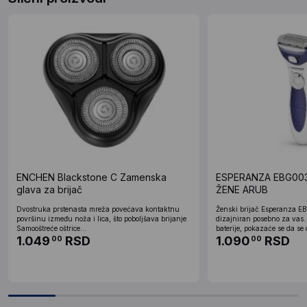
ENCHEN Blackstone C Zamenska
ESPERANZA EBG003
glava za brijač
ŽENE ARUB
Dvostruka prstenasta mreža povećava kontaktnu
Ženski brijač Esperanza E
površinu između noža i lica, što poboljšava brijanje
dizajniran posebno za vas.
Samooštreće oštrice...
baterije, pokazaće se da se 
1.049
RSD
1.090
RSD
00
00