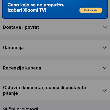
Opis proizvoda REMINGTON Brijač F7000 F7
Style
Dostava i povrat
Garancija
Recenzije kupaca
Ostavite komentar, ocenu ili postavite
pitanje
Slični proizvodi