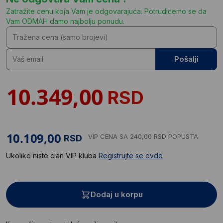
Zatražite cenu koja Vam je odgovarajuća. Potrudićemo se da
Vam ODMAH damo najbolju ponudu.
Pošalji
RSD
VIP CENA
SA 240,00 RSD POPUSTA
RSD
Ukoliko niste clan VIP kluba
Registrujte se ovde
Dodaj u korpu