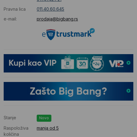
Pravna lica
011.40.60.645
e-mail:
prodaja@bigbang.rs
Stanje
Novo
Raspoloživa
manja od 5
količina