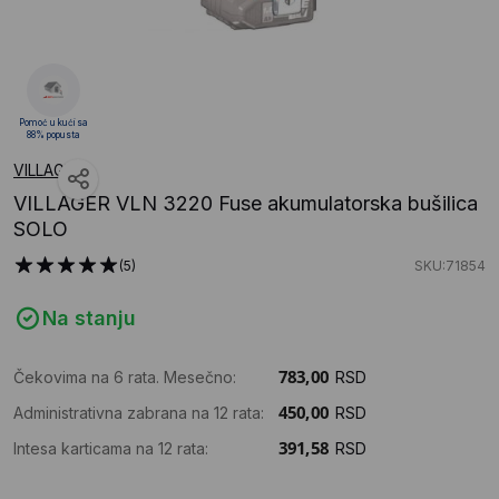
Pomoć u kući sa
88% popusta
VILLAGER
VILLAGER VLN 3220 Fuse akumulatorska bušilica
SOLO
(5)
SKU:71854
Na stanju
Čekovima na 6 rata. Mesečno:
RSD
Administrativna zabrana na 12 rata:
RSD
Intesa karticama na 12 rata:
RSD