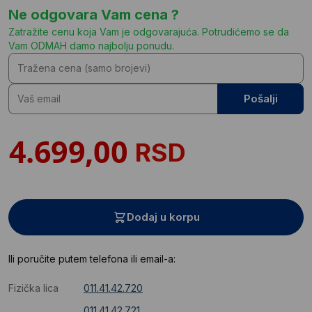
Ne odgovara Vam cena ?
Zatražite cenu koja Vam je odgovarajuća. Potrudićemo se da
Vam ODMAH damo najbolju ponudu.
Pošalji
RSD
Dodaj u korpu
Ili poručite putem telefona ili email-a:
Fizička lica
011.41.42.720
011.41.42.721