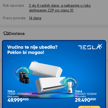
Rok isporuke
2 do 6 radnih dana, a najkasnije u roku
definisanim ZZP po clanu 31.
Pravo povrata
14 dana
Dostava
Standardna dostava se očekuje u roku od 2 do 6 radnih
dana
Troskovi dostave 490 RSD
Želite li ponudu za firmu?
Kontaktirajte nas
Opis proizvoda VILLAGER VLN 3220 Fuse
akumulatorska bušilica SOLO