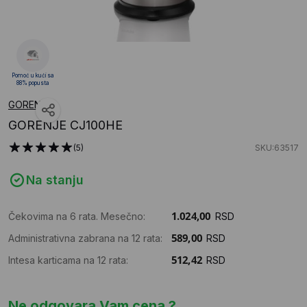
Pomoć u kući sa
88% popusta
GORENJE
GORENJE CJ100HE
(5)
SKU:63517
Na stanju
Čekovima na 6 rata. Mesečno:
RSD
Administrativna zabrana na 12 rata:
RSD
Intesa karticama na 12 rata:
RSD
Ne odgovara Vam cena ?