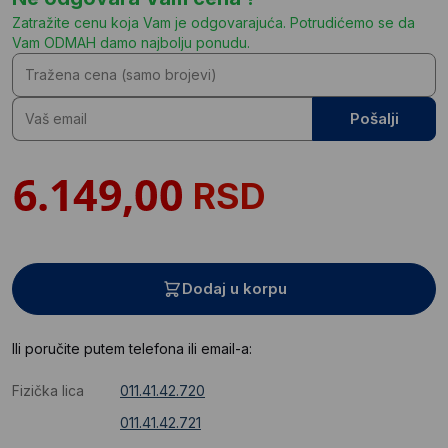
Zatražite cenu koja Vam je odgovarajuća. Potrudićemo se da
Vam ODMAH damo najbolju ponudu.
Pošalji
RSD
Dodaj u korpu
Ili poručite putem telefona ili email-a:
Fizička lica
011.41.42.720
011.41.42.721