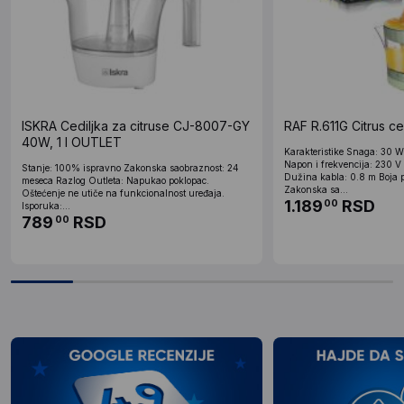
ISKRA Cediljka za citruse CJ-8007-GY
RAF R.611G Citrus ce
40W, 1 l OUTLET
Karakteristike Snaga: 30 
Napon i frekvencija: 230 V
Stanje: 100% ispravno Zakonska saobraznost: 24
Dužina kabla: 0.8 m Boja p
meseca Razlog Outleta: Napukao poklopac.
Zakonska sa...
Oštećenje ne utiče na funkcionalnost uređaja.
1.189
RSD
00
Isporuka:...
789
RSD
00