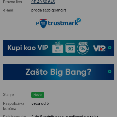
Pravna lica
011.40.60.645
e-mail:
prodaja@bigbang.rs
Stanje
Novo
Raspoloživa
veća od 5
količina
Rok isporuke
2 do 5 radnih dana, a najkasnije u roku