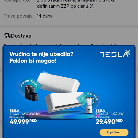
definisanim ZZP po clanu 31.
Pravo povrata
14 dana
Dostava
Standardna dostava se očekuje u roku od 2 do 5 radnih
dana
Troskovi dostave 490 RSD
Želite li ponudu za firmu?
Kontaktirajte nas
Opis proizvoda GORENJE CJ100HE
Dostava i povrat