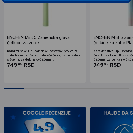
ENCHEN Mint 5 Zamenska glava
ENCHEN Mint 5 Zam
četkice za zube
četkice za zube Pla
Karakteristike Tip: Zamenski nastavak četkice za
Karakteristike Tip: Dodatna
zube Namena: Za normalno čišćenje, za delikatno
četk Tip četkice: Ultrazv
čišćenje, za dubinsko čišćenje...
čišćenje, za delikatno čišćen
749
RSD
749
RSD
00
00