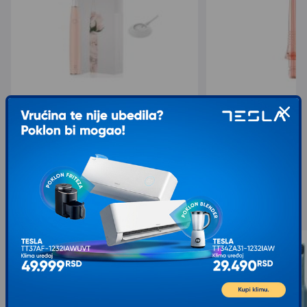
OCLEAN Električna četkica za zube Air 2
OCLEAN Interdentalni 
roze (1549)
W10 roze (1952)
3.748,00
1.236,00
4.998,00
1.649,00
sa 25% popusta
sa 25% popusta
Slični proizvodi