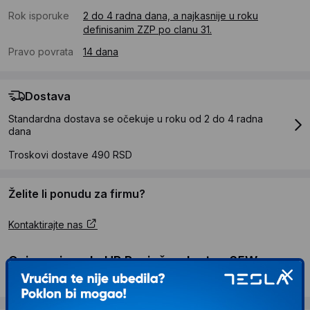
Rok isporuke
2 do 4 radna dana, a najkasnije u roku
definisanim ZZP po clanu 31.
Pravo povrata
14 dana
Dostava
Standardna dostava se očekuje u roku od 2 do 4 radna
dana
Troskovi dostave 490 RSD
Želite li ponudu za firmu?
Kontaktirajte nas
Opis proizvoda HP Punjač za laptop 65W
USB-C, svi HP USB-C laptopovi (1P3K6AA)