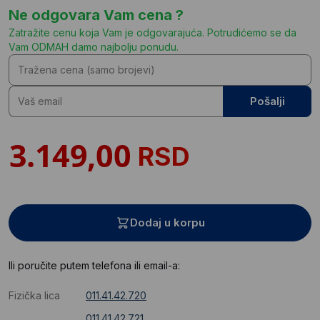
Ne odgovara Vam cena ?
Zatražite cenu koja Vam je odgovarajuća. Potrudićemo se da
Vam ODMAH damo najbolju ponudu.
Pošalji
RSD
Dodaj u korpu
Ili poručite putem telefona ili email-a:
Fizička lica
011.41.42.720
011.41.42.721