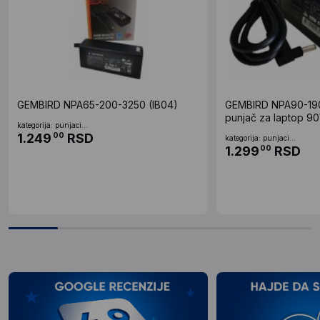
GEMBIRD NPA65-200-3250 (IB04)
GEMBIRD NPA90-190
punjač za laptop 9
kategorija: punjaci...
5.5x2.5mm black (9
1.249
RSD
00
kategorija: punjaci...
1.299
RSD
00