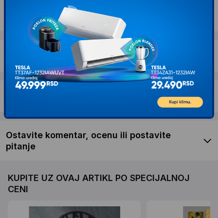
Dostava i povrat
Garancija
Recenzije kupaca
Ostavite komentar, ocenu ili postavite
pitanje
KUPITE UZ OVAJ ARTIKL PO SPECIJALNOJ
CENI