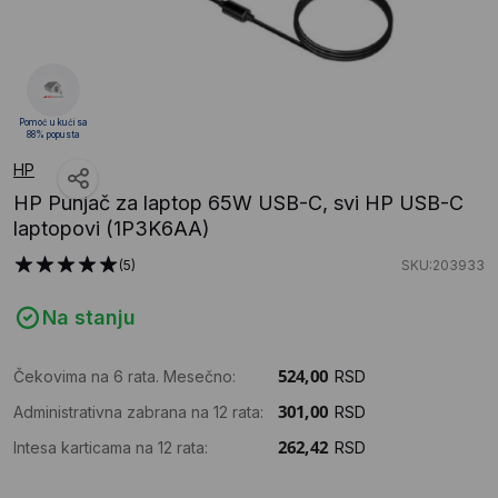
Pomoć u kući sa
88% popusta
HP
HP Punjač za laptop 65W USB-C, svi HP USB-C
laptopovi (1P3K6AA)
(5)
SKU:203933
Na stanju
Čekovima na 6 rata. Mesečno:
RSD
Administrativna zabrana na 12 rata:
RSD
Intesa karticama na 12 rata:
RSD