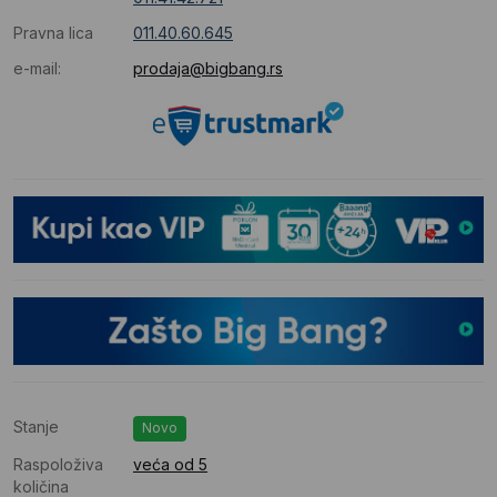
Pravna lica
011.40.60.645
e-mail:
prodaja@bigbang.rs
Stanje
Novo
Raspoloživa
veća od 5
količina