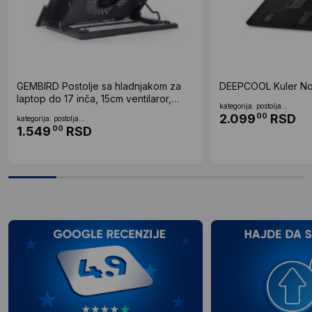
GEMBIRD Postolje sa hladnjakom za
laptop do 17 inča, 15cm ventilaror,
kategorija: postolja...
podešavanje visine, LED (NBS-1F17T-
2.099
RSD
00
kategorija: postolja...
01)
1.549
RSD
00