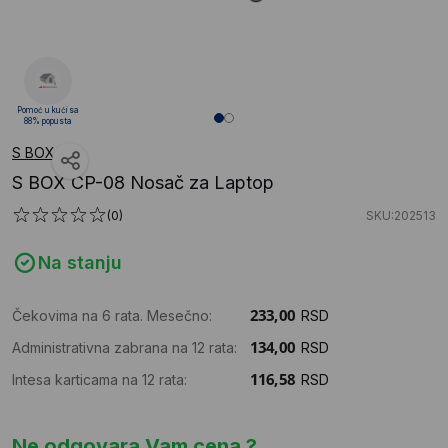
Pomoć u kući sa
88% popusta
S BOX
S BOX CP-08 Nosač za Laptop
(0)
SKU:202513
Na stanju
Čekovima na 6 rata. Mesečno:
RSD
Administrativna zabrana na 12 rata:
RSD
Intesa karticama na 12 rata:
RSD
Ne odgovara Vam cena ?