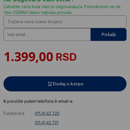
Zatražite cenu koja Vam je odgovarajuća. Potrudićemo se da
Vam ODMAH damo najbolju ponudu.
Pošalji
RSD
Dodaj u korpu
Ili poručite putem telefona ili email-a:
Fizička lica
011.41.42.720
011.41.42.721