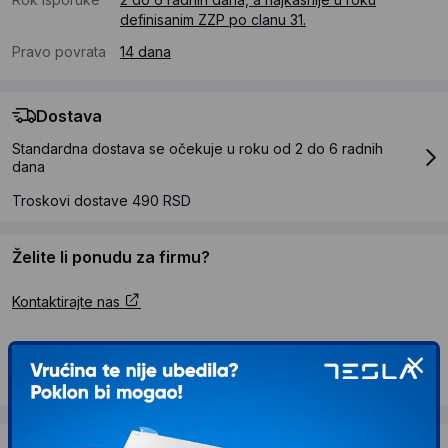
definisanim ZZP po clanu 31.
Pravo povrata
14 dana
Dostava
Standardna dostava se očekuje u roku od 2 do 6 radnih
dana
Troskovi dostave 490 RSD
Želite li ponudu za firmu?
Kontaktirajte nas
Opis proizvoda S BOX CP-08 Nosač za
Laptop