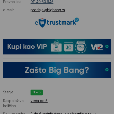
Pravna lica
011.40.60.645
e-mail:
prodaja@bigbang.rs
Stanje
Novo
Raspoloživa
veća od 5
količina
Rok isporuke
2 do 6 radnih dana, a najkasnije u roku