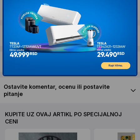
Dostava i povrat
Garancija
Recenzije kupaca
Ostavite komentar, ocenu ili postavite
pitanje
KUPITE UZ OVAJ ARTIKL PO SPECIJALNOJ
CENI