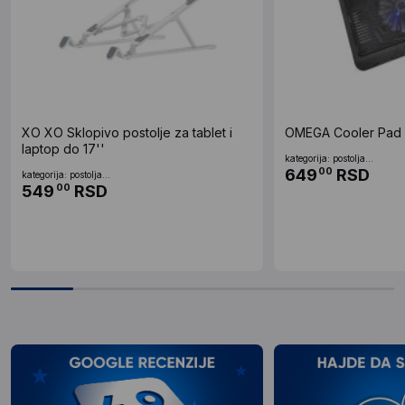
XO XO Sklopivo postolje za tablet i
OMEGA Cooler Pad 
laptop do 17''
kategorija: postolja...
649
RSD
00
kategorija: postolja...
549
RSD
00