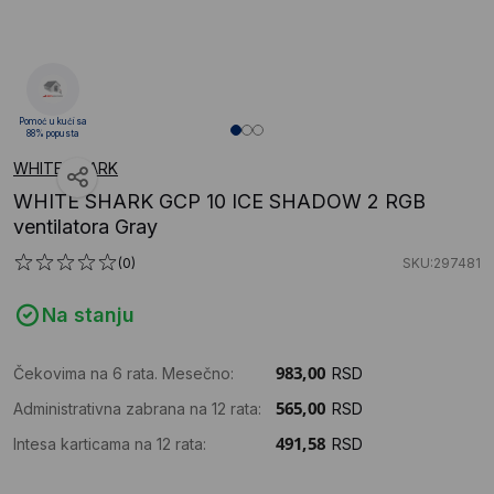
Pomoć u kući sa
88% popusta
WHITE SHARK
WHITE SHARK GCP 10 ICE SHADOW 2 RGB
ventilatora Gray
(0)
SKU:297481
Na stanju
Čekovima na 6 rata. Mesečno:
RSD
Administrativna zabrana na 12 rata:
RSD
Intesa karticama na 12 rata:
RSD