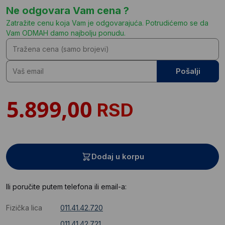
Ne odgovara Vam cena ?
Zatražite cenu koja Vam je odgovarajuća. Potrudićemo se da
Vam ODMAH damo najbolju ponudu.
Pošalji
RSD
Dodaj u korpu
Ili poručite putem telefona ili email-a:
Fizička lica
011.41.42.720
011.41.42.721