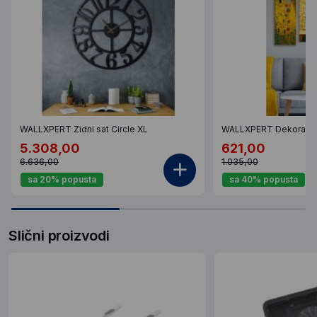
WALLXPERT Zidni sat Circle XL
WALLXPERT Dekorativ
5.308,00
621,00
6.636,00
1.035,00
sa 20% popusta
sa 40% popusta
Slični proizvodi