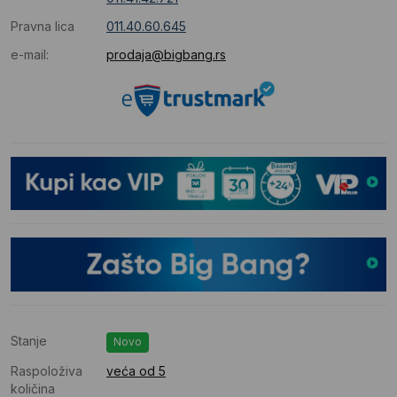
Pravna lica
011.40.60.645
e-mail:
prodaja@bigbang.rs
Stanje
Novo
Raspoloživa
veća od 5
količina