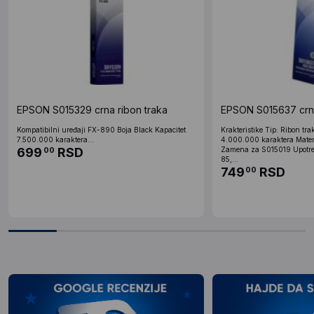
EPSON S015329 crna ribon traka
EPSON S015637 crna
Kompatibilni uređaji FX-890 Boja Black Kapacitet
Krakteristike Tip: Ribon tra
7.500.000 karaktera...
4.000.000 karaktera Mater
699
RSD
Zamena za S015019 Upotre
00
85,...
749
RSD
00