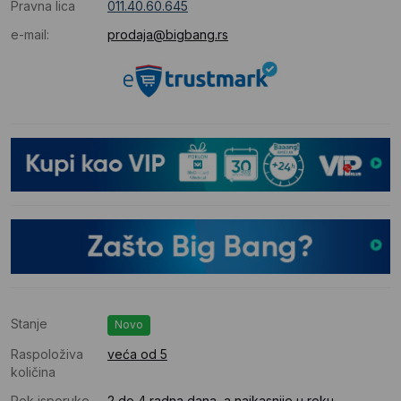
Pravna lica
011.40.60.645
e-mail:
prodaja@bigbang.rs
Stanje
Novo
Raspoloživa
veća od 5
količina
Rok isporuke
2 do 4 radna dana, a najkasnije u roku