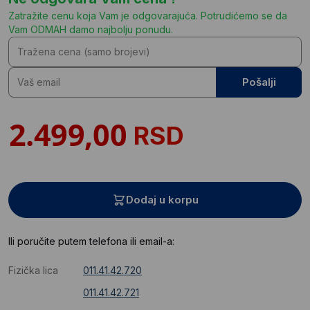
Zatražite cenu koja Vam je odgovarajuća. Potrudićemo se da
Vam ODMAH damo najbolju ponudu.
Pošalji
RSD
Dodaj u korpu
Ili poručite putem telefona ili email-a:
Fizička lica
011.41.42.720
011.41.42.721