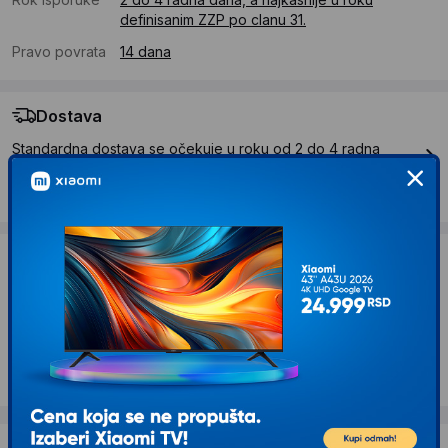
definisanim ZZP po clanu 31.
Pravo povrata
14 dana
Dostava
Standardna dostava se očekuje u roku od 2 do 4 radna
dana
Troskovi dostave 490 RSD
Želite li ponudu za firmu?
Kontaktirajte nas
Opis proizvoda KYOCERA WT-5190 Waste
Toner Bottle