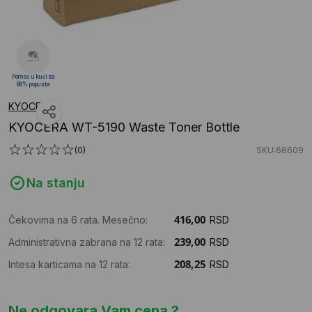
Pomoć u kući sa
88% popusta
KYOCERA
KYOCERA WT-5190 Waste Toner Bottle
(0)
SKU:68609
Na stanju
Čekovima na 6 rata. Mesečno:
RSD
Administrativna zabrana na 12 rata:
RSD
Intesa karticama na 12 rata:
RSD
Ne odgovara Vam cena ?