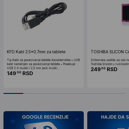
KFD Kabl 2.5*0.7mm za tablete
TOSHIBA SLICON CA
Tip Kabl za povezivanje tableta Karakteristike • USB
Silikonska zaštita za vaš n
kabl namenjen za povezivanje tableta • Poseduje
Toshiba Encore u ružičastim
USB 2.0 muški i 2,5 mm jack muški...
249
RSD
00
149
RSD
00