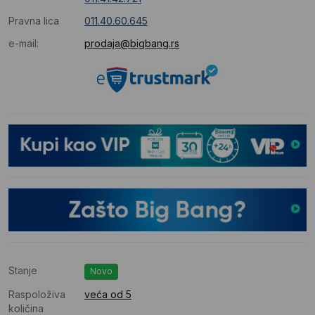
Pravna lica
011.40.60.645
e-mail:
prodaja@bigbang.rs
Stanje
Novo
Raspoloživa
veća od 5
količina