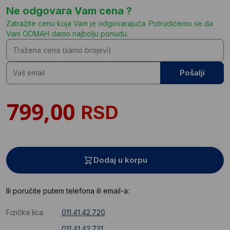
Ne odgovara Vam cena ?
Zatražite cenu koja Vam je odgovarajuća. Potrudićemo se da
Vam ODMAH damo najbolju ponudu.
Pošalji
RSD
Dodaj u korpu
Ili poručite putem telefona ili email-a:
Fizička lica
011.41.42.720
011.41.42.721