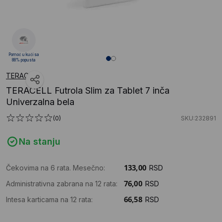
Pomoć u kući sa
88% popusta
TERACELL
TERACELL Futrola Slim za Tablet 7 inča
Univerzalna bela
(0)
SKU:232891
Na stanju
Čekovima na 6 rata. Mesečno:
RSD
Administrativna zabrana na 12 rata:
RSD
Intesa karticama na 12 rata:
RSD