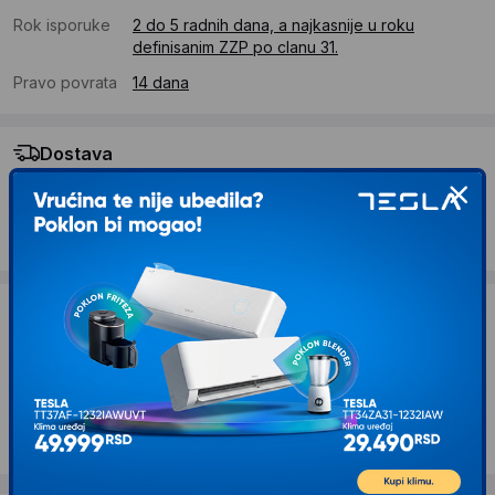
Rok isporuke
2 do 5 radnih dana, a najkasnije u roku
definisanim ZZP po clanu 31.
Pravo povrata
14 dana
Dostava
Standardna dostava se očekuje u roku od 2 do 5 radnih
dana
Troskovi dostave 490 RSD
Želite li ponudu za firmu?
Kontaktirajte nas
Opis proizvoda TERACELL Futrola Slim za
Tablet 7 inča Univerzalna bela