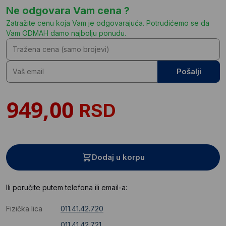
Ne odgovara Vam cena ?
Zatražite cenu koja Vam je odgovarajuća. Potrudićemo se da
Vam ODMAH damo najbolju ponudu.
Pošalji
RSD
Dodaj u korpu
Ili poručite putem telefona ili email-a:
Fizička lica
011.41.42.720
011.41.42.721