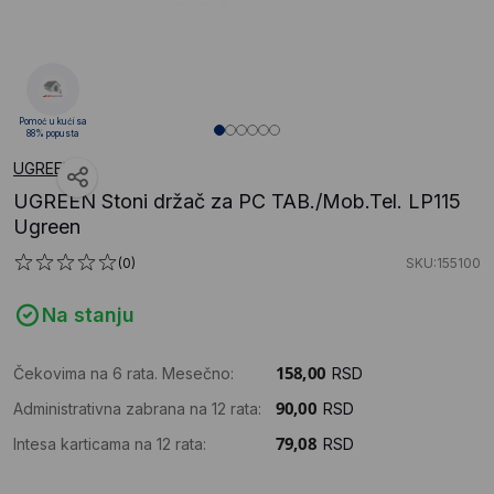
Pomoć u kući sa
88% popusta
UGREEN
UGREEN Stoni držač za PC TAB./Mob.Tel. LP115
Ugreen
(0)
SKU:155100
Na stanju
Čekovima na 6 rata. Mesečno:
RSD
Administrativna zabrana na 12 rata:
RSD
Intesa karticama na 12 rata:
RSD