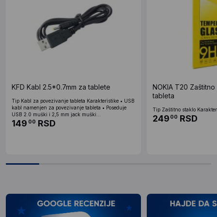
KFD Kabl 2.5*0.7mm za tablete
NOKIA T20 Zaštitno 
tableta
Tip Kabl za povezivanje tableta Karakteristike • USB
kabl namenjen za povezivanje tableta • Poseduje
Tip Zaštitno staklo Karakteri
USB 2.0 muški i 2,5 mm jack muški...
249
RSD
00
149
RSD
00