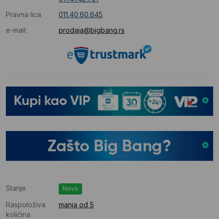
Pravna lica
011.40.60.645
e-mail:
prodaja@bigbang.rs
Stanje
Novo
Raspoloživa
manja od 5
količina