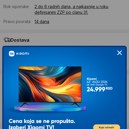
Rok isporuke
2 do 6 radnih dana, a najkasnije u roku
definisanim ZZP po clanu 31.
Pravo povrata
14 dana
Dostava
Standardna dostava se očekuje u roku od 2 do 6 radnih
dana
Troskovi dostave 490 RSD
Želite li ponudu za firmu?
Kontaktirajte nas
Opis proizvoda UGREEN Stoni držač za PC
TAB./Mob.Tel. LP115 Ugreen